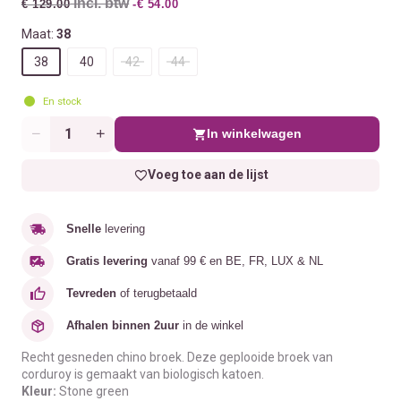
incl. btw
€ 129.00
-€ 54.00
Maat:
38
38
40
42
44
En stock
In winkelwagen
Aantal
Voeg toe aan de lijst
Snelle
levering
Gratis levering
vanaf 99 € en BE, FR, LUX & NL
Tevreden
of terugbetaald
Afhalen binnen 2uur
in de winkel
Recht gesneden chino broek. Deze geplooide broek van
corduroy is gemaakt van biologisch katoen.
Kleur:
Stone green