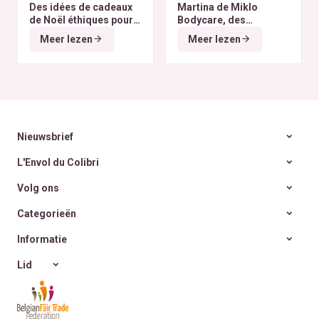
Des idées de cadeaux
Martina de Miklo
de Noël éthiques pour
Bodycare, des
tous les budgets
déodorants naturels et
Meer lezen
Meer lezen
zéro déchet
A la
rencontre des Colibris
~ 6
Nieuwsbrief
L'Envol du Colibri
Volg ons
Categorieën
Informatie
Lid