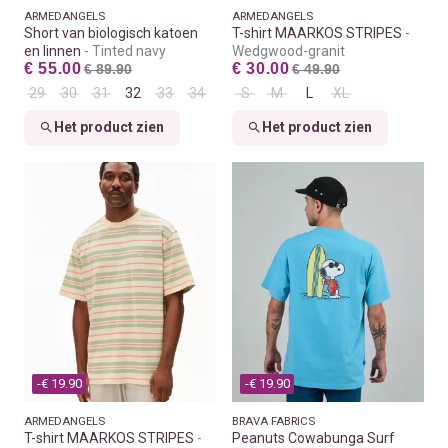
ARMEDANGELS
ARMEDANGELS
Short van biologisch katoen
T-shirt MAARKOS STRIPES
en linnen
Tinted navy
Wedgwood-granit
€ 55.00
€ 30.00
€ 89.90
€ 49.90
29
30
31
32
33
34
S
M
L
XL
Het product zien
Het product zien
-€ 19.90
-€ 19.90
ARMEDANGELS
BRAVA FABRICS
T-shirt MAARKOS STRIPES
Peanuts Cowabunga Surf