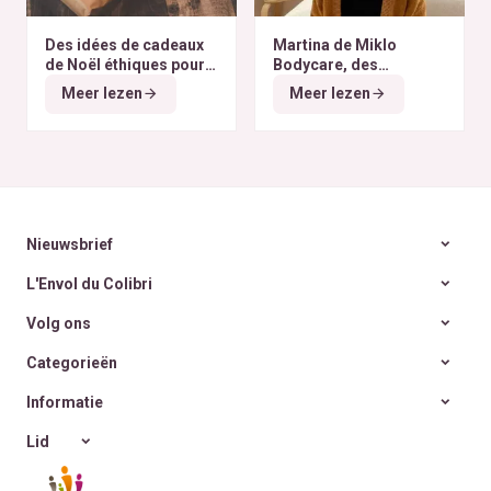
Des idées de cadeaux
Martina de Miklo
de Noël éthiques pour
Bodycare, des
tous les budgets
déodorants naturels et
Meer lezen
Meer lezen
zéro déchet
A la
rencontre des Colibris
~ 6
Nieuwsbrief
L'Envol du Colibri
Volg ons
Categorieën
Informatie
Lid