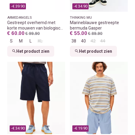
-€ 39.90
-€ 34.90
ARMEDANGELS
THINKING MU
Gestreept overhemd met
Marineblauwe gestreepte
korte mouwen van biologisch
bermuda Gasper
€ 60.00
€ 55.00
katoen
Wedgwood
€ 99.90
€ 89.90
S
M
L
XL
38
40
42
44
Het product zien
Het product zien
-€ 34.90
-€ 19.90