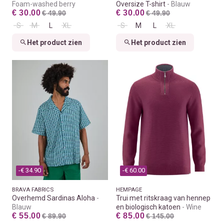
Foam-washed berry
Oversize T-shirt
Blauw
€ 30.00
€ 30.00
€ 49.90
€ 49.90
S
M
L
XL
S
M
L
XL
Het product zien
Het product zien
-€ 34.90
-€ 60.00
BRAVA FABRICS
HEMPAGE
Overhemd Sardinas Aloha
Trui met ritskraag van hennep
Blauw
en biologisch katoen
Wine
€ 55.00
€ 85.00
€ 89.90
€ 145.00