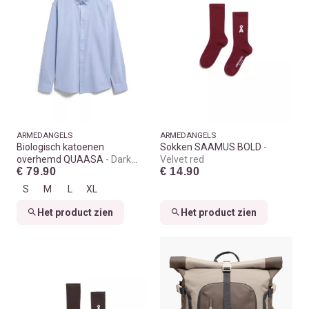
ARMEDANGELS
ARMEDANGELS
Biologisch katoenen
Sokken SAAMUS BOLD
overhemd QUAASA
Dark
Velvet red
€ 79.90
€ 14.90
morning
S
M
L
XL
Het product zien
Het product zien