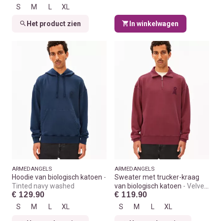
S
M
L
XL
Het product zien
In winkelwagen
ARMEDANGELS
ARMEDANGELS
Hoodie van biologisch katoen
Sweater met trucker-kraag
Tinted navy washed
van biologisch katoen
Velvet
€ 129.90
€ 119.90
red washed
S
M
L
XL
S
M
L
XL