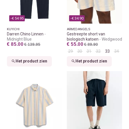
-€ 54.95
-€ 34.90
KUYICHI
ARMEDANGELS
Darren Chino Linnen
Gestreepte short van
Midnight Blue
biologisch katoen
Wedgwood
€ 85.00
€ 55.00
€ 139.95
€ 89.90
29
30
31
32
33
34
Het product zien
Het product zien