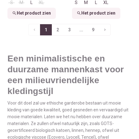
S
M
L
XL
S
M
L
XL
Het product zien
Het product zien
1
2
3
...
9
Een minimalistische en
duurzame mannenkast voor
een milieuvriendelijke
kledingstijl
Voor dit doel zal uw ethische garderobe bestaan uit mooie
kleding van goede kwaliteit, goed gesneden en vervaardigd uit
mooie materialen. Laten we het nu hebben over duurzame
materialen. Ze zullen ofwel natuurlijk zijn, zoals GOTS-
gecertificeerd biologisch katoen, linnen, hennep, ofwel uit
ecologische viscose (Ecovero, Lyocell, Tencel), ofwel