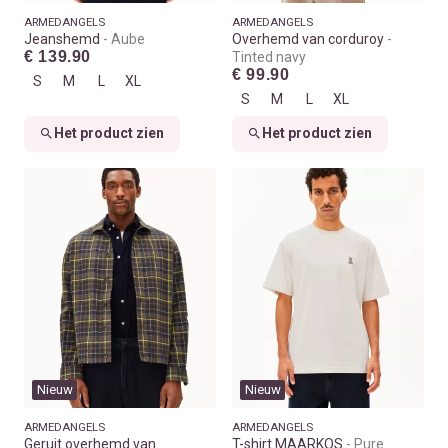
ARMEDANGELS
ARMEDANGELS
Jeanshemd
Aube
Overhemd van corduroy
€ 139.90
Tinted navy
€ 99.90
S
M
L
XL
S
M
L
XL
Het product zien
Het product zien
Nieuw
Nieuw
ARMEDANGELS
ARMEDANGELS
Geruit overhemd van
T-shirt MAARKOS
Pure