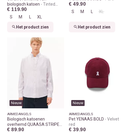
€ 49.90
biologisch katoen
Tinted
€ 119.90
navy
S
M
L
XL
S
M
L
XL
Het product zien
Het product zien
Nieuw
Nieuw
ARMEDANGELS
ARMEDANGELS
Biologisch katoenen
Pet YENAAS BOLD
Velvet
overhemd QUAASA STRIPES
red
€ 89.90
€ 39.90
Honey reed