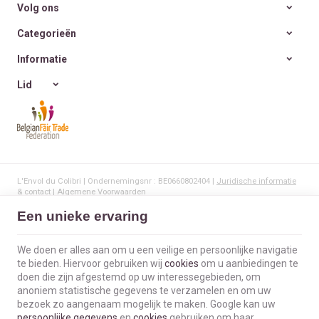
Volg ons
Categorieën
Informatie
Lid
L'Envol du Colibri | Ondernemingsnr : BE0660802404 |
Juridische informatie
& contact
|
Algemene Voorwaarden
Gebruiksvoorwaarden van de website
|
Cookies
|
Persoonsgegevens
|
Verwerking van uw gegevens door Google
Een unieke ervaring
© Copyright 2023-2026 -
E-net Business
, e-commerce accelerator voor
handelaars, zelfstandigen & Kmo's.
We doen er alles aan om u een veilige en persoonlijke navigatie
te bieden. Hiervoor gebruiken wij
cookies
om u aanbiedingen te
doen die zijn afgestemd op uw interessegebieden, om
anoniem statistische gegevens te verzamelen en om uw
bezoek zo aangenaam mogelijk te maken. Google kan uw
persoonlijke gegevens
en
cookies
gebruiken om haar