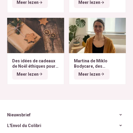
Meer lezen
Meer lezen
du monde
Des idées de cadeaux
Martina de Miklo
de Noël éthiques pour
Bodycare, des
tous les budgets
déodorants naturels et
Meer lezen
Meer lezen
zéro déchet
A la
rencontre des Colibris
~ 6
Nieuwsbrief
L'Envol du Colibri