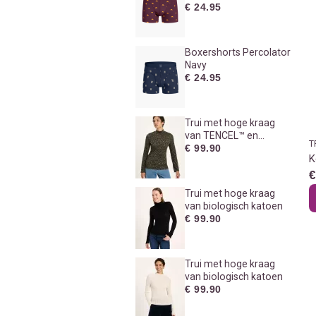
€ 24.95
Boxershorts Percolator
Navy
€ 24.95
Trui met hoge kraag
van TENCEL™ en
T
biologisch katoen
€ 99.90
K
€
Trui met hoge kraag
van biologisch katoen
€ 99.90
Trui met hoge kraag
van biologisch katoen
€ 99.90