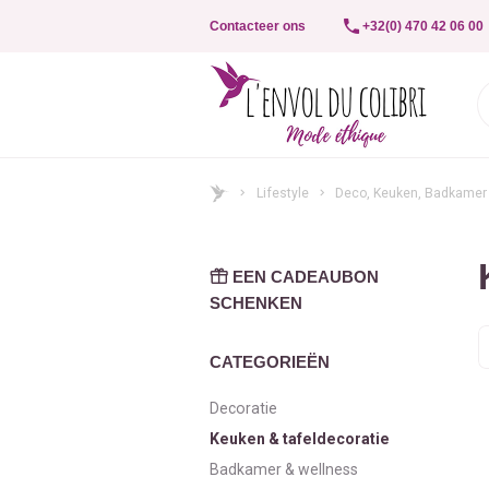
Contacteer ons
+32(0) 470 42 06 00
Lifestyle
Deco, Keuken, Badkamer
EEN CADEAUBON
SCHENKEN
S
o
CATEGORIEËN
Decoratie
Keuken & tafeldecoratie
Badkamer & wellness