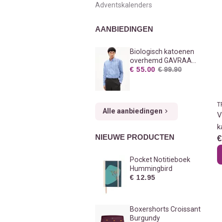
Adventskalenders
AANBIEDINGEN
Biologisch katoenen
overhemd GAVRAA
STRIPES
€ 55.00
€ 99.90
T
Alle aanbiedingen
V
k
NIEUWE PRODUCTEN
€
Pocket Notitieboek
Hummingbird
€ 12.95
Boxershorts Croissant
Burgundy