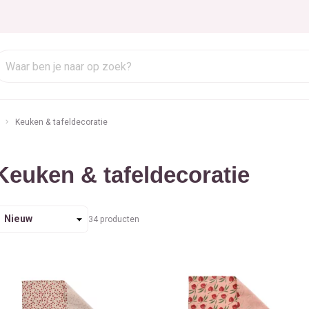
Keuken & tafeldecoratie
Keuken & tafeldecoratie
orteren
34
producten
p