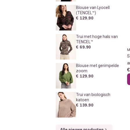
Blouse van Lyocell
(TENCEL™)
€ 129.90
Trui met hoge hals van
TENCEL™
€ 69.90
M
S
a
Blouse met gerimpelde
€
zoom
€ 129.90
Trui van biologisch
katoen
€ 139.90
Alle nieuwe producten