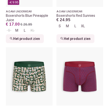
-€ 9.95
A-DAM UNDERWEAR
A-DAM UNDERWEAR
Boxershorts Blue Pineapple
Boxershorts Red Sunnies
€ 24.95
Juice
€ 17.00
€ 26.95
S
M
L
XL
S
M
L
XL
Het product zien
Het product zien