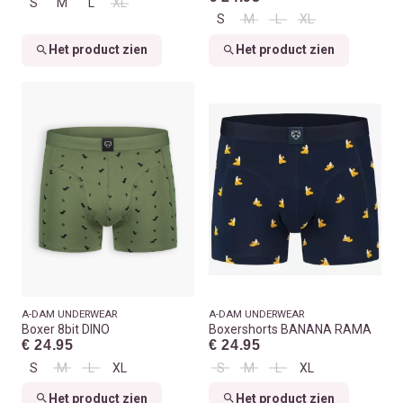
S
M
L
XL
S
M
L
XL
Het product zien
Het product zien
A-DAM UNDERWEAR
A-DAM UNDERWEAR
Boxer 8bit DINO
Boxershorts BANANA RAMA
€ 24.95
€ 24.95
S
M
L
XL
S
M
L
XL
Het product zien
Het product zien