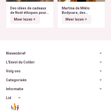
Des idées de cadeaux
Martina de Miklo
de Noël éthiques pour
Bodycare, des
tous les budgets
déodorants naturels et
Meer lezen
Meer lezen
zéro déchet
A la
rencontre des Colibris
~ 6
Nieuwsbrief
L'Envol du Colibri
Volg ons
Categorieën
Informatie
Lid