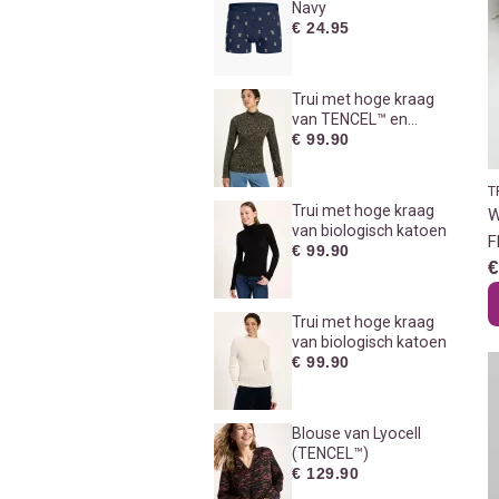
Navy
€ 24.95
Trui met hoge kraag
van TENCEL™ en
biologisch katoen
€ 99.90
T
Trui met hoge kraag
W
van biologisch katoen
F
€ 99.90
€
Trui met hoge kraag
van biologisch katoen
€ 99.90
Blouse van Lyocell
(TENCEL™)
€ 129.90