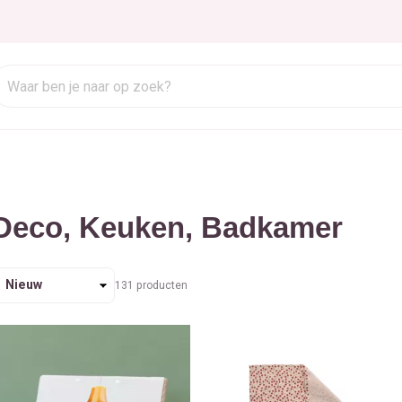
Deco, Keuken, Badkamer
orteren
131
producten
p