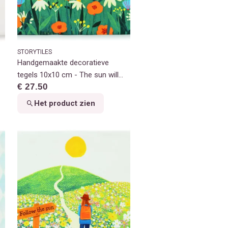
STORYTILES
Handgemaakte decoratieve
tegels 10x10 cm - The sun will
€ 27.50
shine on you
Het product zien