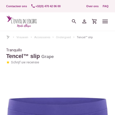
Contacteer ons
+32(0) 470 42 06 00
Over ons
FAQ
Vrouwen
Accessoires
Ondergoed
Tencel™ slip
Tranquillo
Tencel™ slip
Grape
Schrijf uw recensie