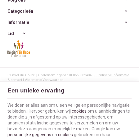
Categorieën
Informatie
Lid
L'Envol du Colibri | Ondernemingsnr : BE0660802404 |
Juridische informatie
& contact
|
Algemene Voorwaarden
Gebruiksvoorwaarden van de website
|
Cookies
|
Persoonsgegevens
|
Verwerking van uw gegevens door Google
Een unieke ervaring
© Copyright 2023-2026 -
E-net Business
, e-commerce accelerator voor
handelaars, zelfstandigen & Kmo's.
We doen er alles aan om u een veilige en persoonlijke navigatie
te bieden. Hiervoor gebruiken wij
cookies
om u aanbiedingen te
doen die zijn afgestemd op uw interessegebieden, om
anoniem statistische gegevens te verzamelen en om uw
bezoek zo aangenaam mogelijk te maken. Google kan uw
persoonlijke gegevens
en
cookies
gebruiken om haar