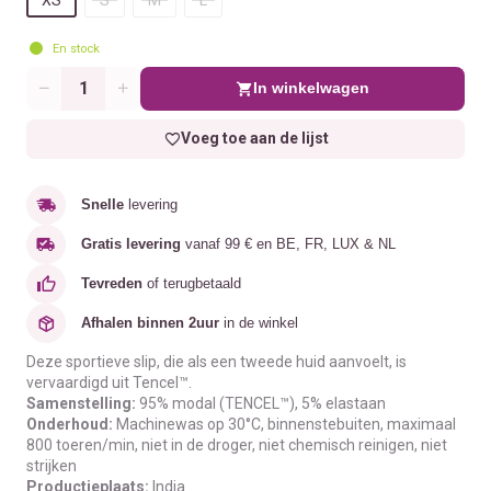
En stock
In winkelwagen
Aantal
Voeg toe aan de lijst
Snelle
levering
Gratis levering
vanaf 99 € en BE, FR, LUX & NL
Tevreden
of terugbetaald
Afhalen binnen 2uur
in de winkel
Deze sportieve slip, die als een tweede huid aanvoelt, is
vervaardigd uit Tencel™.
Samenstelling:
95% modal (TENCEL™), 5% elastaan
Onderhoud:
Machinewas op 30°C, binnenstebuiten, maximaal
800 toeren/min, niet in de droger, niet chemisch reinigen, niet
strijken
Productieplaats:
India