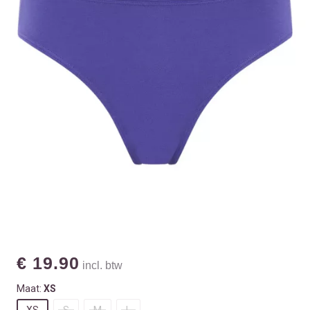
€ 19.90
incl. btw
Maat:
XS
XS
S
M
L