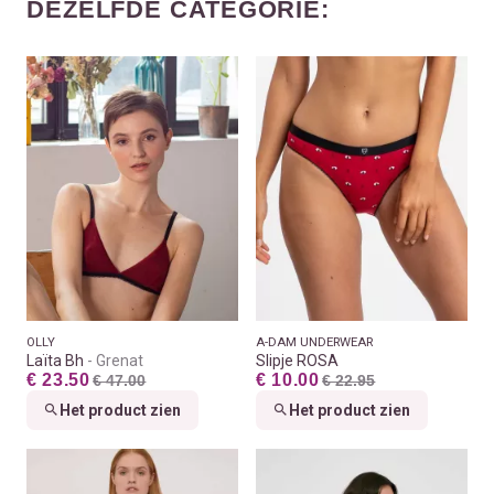
DEZELFDE CATEGORIE:
OLLY
A-DAM UNDERWEAR
Laïta Bh
Grenat
Slipje ROSA
€ 23.50
€ 10.00
€ 47.00
€ 22.95
Het product zien
Het product zien