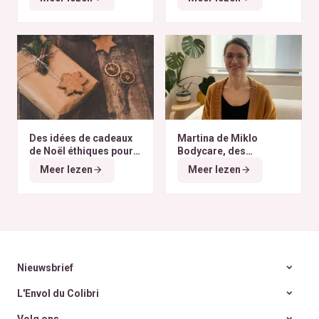
du monde
Des idées de cadeaux
Martina de Miklo
de Noël éthiques pour
Bodycare, des
tous les budgets
déodorants naturels et
Meer lezen
Meer lezen
zéro déchet
A la
rencontre des Colibris
~ 6
Nieuwsbrief
L'Envol du Colibri
Volg ons