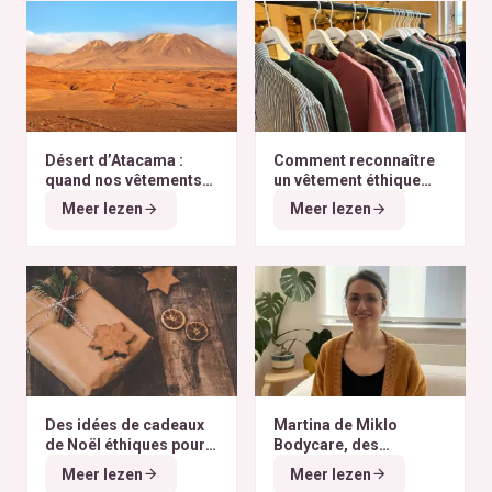
Désert d’Atacama :
Comment reconnaître
quand nos vêtements
un vêtement éthique
finissent à l’autre bout
selon nos critères ?
Meer lezen
Meer lezen
du monde
Des idées de cadeaux
Martina de Miklo
de Noël éthiques pour
Bodycare, des
tous les budgets
déodorants naturels et
Meer lezen
Meer lezen
zéro déchet
A la