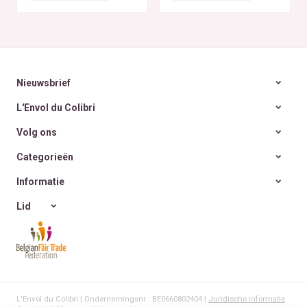
rencontre des Colibris
~ 6
Nieuwsbrief
L'Envol du Colibri
Volg ons
Categorieën
Informatie
Lid
L'Envol du Colibri | Ondernemingsnr : BE0660802404 |
Juridische informatie