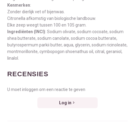
Kenmerken
:
Zonder dierlijk vet of bijenwas.
Citronella afkomstig van biologische landbouw.
Elke zeep weegt tussen 100 en 105 gram.
Ingrediënten (INCI)
:
Sodium olivate, sodium cocoate, sodium
shea butterate, sodium canolate, sodium cocoa butterate,
butyrospermum parkii butter, aqua, glycerin, sodium ricinoleate,
montmorillonite, cymbopogon shoenathus oil, citral, geraniol,
linalol.
RECENSIES
U moet inloggen om een reactie te geven
Log in