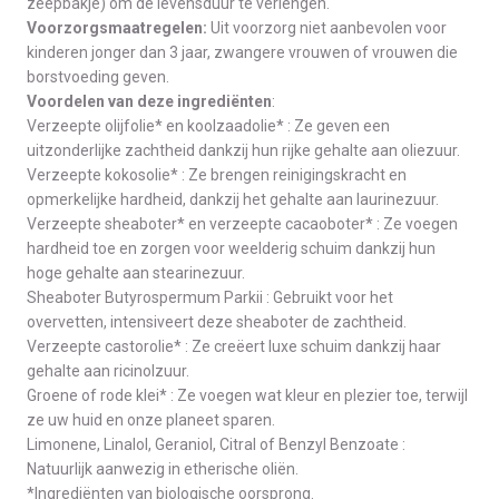
zeepbakje) om de levensduur te verlengen.
Voorzorgsmaatregelen:
Uit voorzorg niet aanbevolen voor
kinderen jonger dan 3 jaar, zwangere vrouwen of vrouwen die
borstvoeding geven.
Voordelen van deze ingrediënten
:
Verzeepte olijfolie* en koolzaadolie* : Ze geven een
uitzonderlijke zachtheid dankzij hun rijke gehalte aan oliezuur.
Verzeepte kokosolie* : Ze brengen reinigingskracht en
opmerkelijke hardheid, dankzij het gehalte aan laurinezuur.
Verzeepte sheaboter* en verzeepte cacaoboter* : Ze voegen
hardheid toe en zorgen voor weelderig schuim dankzij hun
hoge gehalte aan stearinezuur.
Sheaboter Butyrospermum Parkii : Gebruikt voor het
overvetten, intensiveert deze sheaboter de zachtheid.
Verzeepte castorolie* : Ze creëert luxe schuim dankzij haar
gehalte aan ricinolzuur.
Groene of rode klei* : Ze voegen wat kleur en plezier toe, terwijl
ze uw huid en onze planeet sparen.
Limonene, Linalol, Geraniol, Citral of Benzyl Benzoate :
Natuurlijk aanwezig in etherische oliën.
*Ingrediënten van biologische oorsprong.