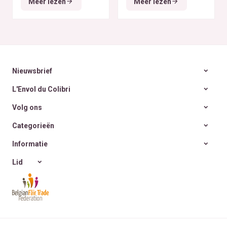
Meer lezen
Meer lezen
zéro déchet
A la
rencontre des Colibris
~ 6
Nieuwsbrief
L'Envol du Colibri
Volg ons
Categorieën
Informatie
Lid