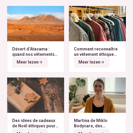
Désert d’Atacama :
Comment reconnaître
quand nos vêtements
un vêtement éthique
finissent à l’autre bout
selon nos critères ?
Meer lezen
Meer lezen
du monde
Des idées de cadeaux
Martina de Miklo
de Noël éthiques pour
Bodycare, des
tous les budgets
déodorants naturels et