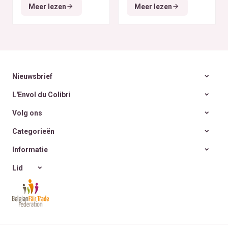
tous les budgets
déodorants naturels et
Meer lezen
Meer lezen
zéro déchet
A la
rencontre des Colibris
~ 6
Nieuwsbrief
L'Envol du Colibri
Volg ons
Categorieën
Informatie
Lid