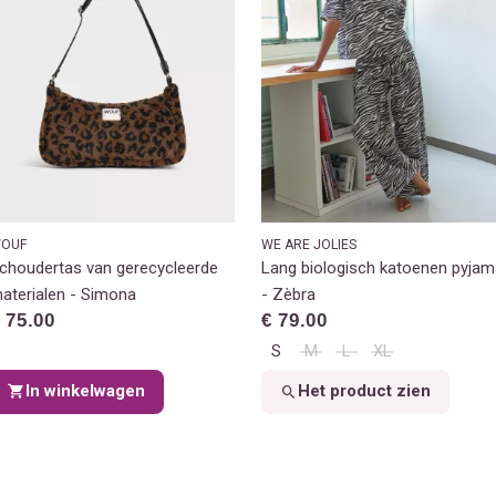
OUF
WE ARE JOLIES
choudertas van gerecycleerde
Lang biologisch katoenen pyjam
aterialen - Simona
- Zèbra
 75.00
€ 79.00
S
M
L
XL
In winkelwagen
Het product zien