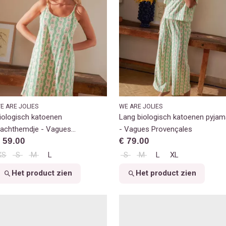
E ARE JOLIES
WE ARE JOLIES
iologisch katoenen
Lang biologisch katoenen pyjam
achthemdje - Vagues
- Vagues Provençales
 59.00
€ 79.00
rovençales
XS
S
M
L
S
M
L
XL
Het product zien
Het product zien