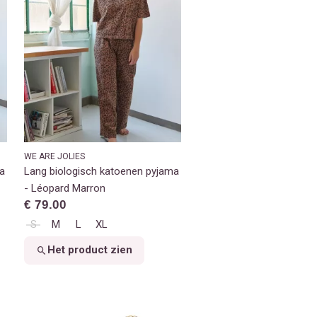
WE ARE JOLIES
a
Lang biologisch katoenen pyjama
- Léopard Marron
€ 79.00
S
M
L
XL
Het product zien