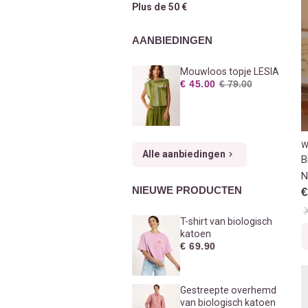
Plus de 50 €
AANBIEDINGEN
Mouwloos topje LESIA
€ 45.00
€ 79.00
W
Alle aanbiedingen
B
N
NIEUWE PRODUCTEN
€
P
T-shirt van biologisch
katoen
€ 69.90
Gestreepte overhemd
van biologisch katoen