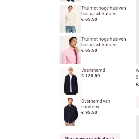
Trui met hoge hals van
biologisch katoen
€ 69.90
Trui met hoge hals van
biologisch katoen
€ 69.90
Jeanshemd
W
€ 139.90
S
€
Overhemd van
corduroy
€ 99.90
Alle nieuwe producten