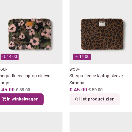
-€ 14.00
-€ 14.00
OUF
WOUF
herpa fleece laptop sleeve -
Sherpa fleece laptop sleeve -
argot
Simona
 45.00
€ 45.00
€ 59.00
€ 59.00
In winkelwagen
Het product zien