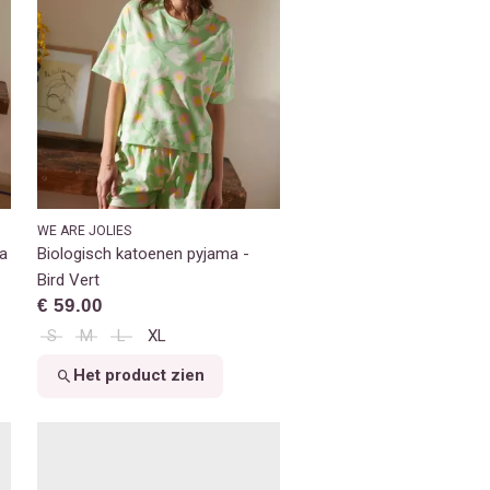
WE ARE JOLIES
a
Biologisch katoenen pyjama -
Bird Vert
€ 59.00
S
M
L
XL
Het product zien