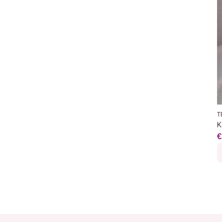
T
K
€