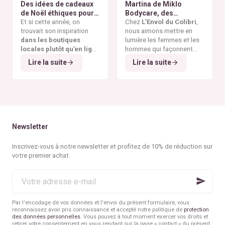
Des idées de cadeaux
Martina de Miklo
abandonnés, témoins
pour reconnaître un
de Noël éthiques pour
Bodycare, des
visibles de la
vêtement réellement
tous les budgets
Et si cette année, on
déodorants naturels et
Chez
L’Envol du Colibri
,
surproduction textile
et
éthique.
trouvait son inspiration
zéro déchet
nous aimons mettre en
A la
des dérives de la
fast
dans les boutiques
rencontre des Colibris
lumière les femmes et les
fashion
.
locales plutôt qu’en ligne
~ 6
hommes qui façonnent
?
Et si cette année, Noël
une consommation plus
Lire la suite
Lire la suite
Et si, cette année encore,
rimait avec éthique ?
éthique et durable. Pour ce
on faisait vivre
les
6
ᵉ
épisode de notre
commerces de nos
série "Rencontre avec
belles villes belges
?
les Colibris"
, nous avons
Et si l’on choisissait de
eu le plaisir d’échanger
privilégier la qualité à la
avec
Martina
, fondatrice
quantité
, la
durabilité à
de
Miklo Bodycare
, une
Newsletter
l’éphémère
?
marque de
déodorants
Et si nos cadeaux avaient
naturels, sains,
Inscrivez-vous à notre newsletter et profitez de 10% de réduction sur
enfin
du sens
, porteurs de
efficaces et zéro déchet
.
votre premier achat.
valeurs et d’histoire ?
Et si on retrouvait
la joie
Votre
simple d’offrir
, sans
adresse
excès ni culpabilité ?
e-
mail
Par l'encodage de vos données et l'envoi du présent formulaire, vous
reconnaissez avoir pris connaissance et accepté notre politique de
protection
des données personnelles
. Vous pouvez à tout moment exercer vos droits et
retirer votre consentement en vous rendant sur la page « contact » du présent