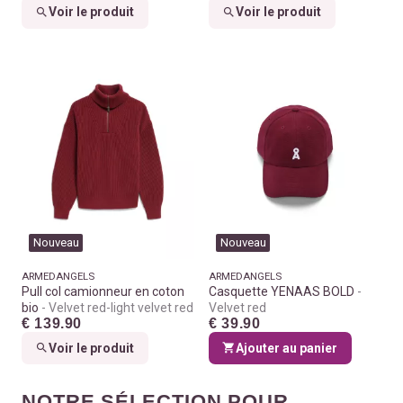
Voir le produit
Voir le produit
Nouveau
Nouveau
ARMEDANGELS
ARMEDANGELS
Pull col camionneur en coton
Casquette YENAAS BOLD
bio
Velvet red-light velvet red
Velvet red
€ 139.90
€ 39.90
Voir le produit
Ajouter au panier
NOTRE SÉLECTION POUR