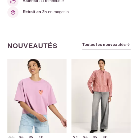
Satisfait
ou remboursé
Retrait en 2h
en magasin
NOUVEAUTÉS
Toutes les nouveautés
34
36
38
40
34
36
38
40