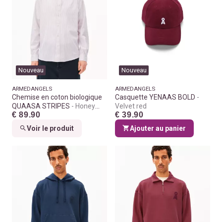
Nouveau
Nouveau
ARMEDANGELS
ARMEDANGELS
Chemise en coton biologique
Casquette YENAAS BOLD
QUAASA STRIPES
Honey
Velvet red
€ 89.90
€ 39.90
reed
Voir le produit
Ajouter au panier