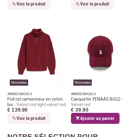
Voir le produit
Voir le produit
Nouveau
Nouveau
ARMEDANGELS
ARMEDANGELS
Pull col camionneur en coton
Casquette YENAAS BOLD
bio
Velvet red-light velvet red
Velvet red
€ 139.90
€ 39.90
Voir le produit
Ajouter au panier
NOTRE SÉLECTION POUR