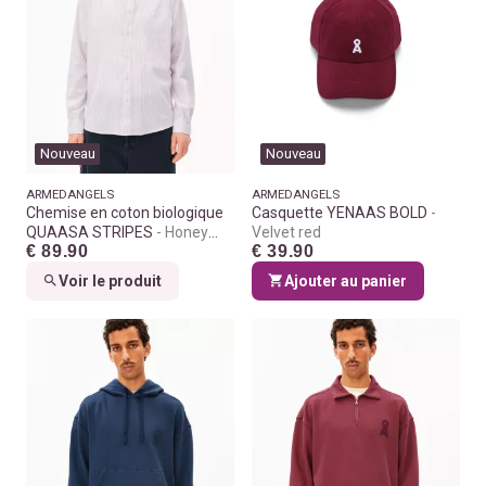
Nouveau
Nouveau
ARMEDANGELS
ARMEDANGELS
Chemise en coton biologique
Casquette YENAAS BOLD
QUAASA STRIPES
Honey
Velvet red
€ 89.90
€ 39.90
reed
Voir le produit
Ajouter au panier