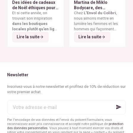
Des idées de cadeaux
Martina de Miklo
abandonnés, témoins
pour reconnaître un
de Noël éthiques pour
Bodycare, des
visibles de la
vêtement réellement
tous les budgets
Et si cette année, on
déodorants naturels et
Chez
L’Envol du Colibri
,
surproduction textile
et
éthique.
trouvait son inspiration
zéro déchet
nous aimons mettre en
A la
des dérives de la
fast
dans les boutiques
rencontre des Colibris
lumière les femmes et les
fashion
.
locales plutôt qu’en ligne
~ 6
hommes qui façonnent
?
Et si cette année, Noël
une consommation plus
Lire la suite
Lire la suite
Et si, cette année encore,
rimait avec éthique ?
éthique et durable. Pour ce
on faisait vivre
les
6
ᵉ
épisode de notre
commerces de nos
série "Rencontre avec
belles villes belges
?
les Colibris"
, nous avons
Et si l’on choisissait de
eu le plaisir d’échanger
privilégier la qualité à la
avec
Martina
, fondatrice
quantité
, la
durabilité à
de
Miklo Bodycare
, une
Newsletter
l’éphémère
?
marque de
déodorants
Et si nos cadeaux avaient
naturels, sains,
Inscrivez-vous à notre newsletter et profitez de 10% de réduction sur
enfin
du sens
, porteurs de
efficaces et zéro déchet
.
votre premier achat.
valeurs et d’histoire ?
Et si on retrouvait
la joie
Votre
simple d’offrir
, sans
adresse
excès ni culpabilité ?
e-
mail
Par l'encodage de vos données et l'envoi du présent formulaire, vous
reconnaissez avoir pris connaissance et accepté notre politique de
protection
des données personnelles
. Vous pouvez à tout moment exercer vos droits et
retirer votre consentement en vous rendant sur la page « contact » du présent