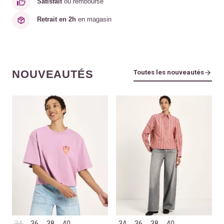
Satisfait
ou remboursé
Retrait en 2h
en magasin
NOUVEAUTÉS
Toutes les nouveautés
34
36
38
40
34
36
38
40