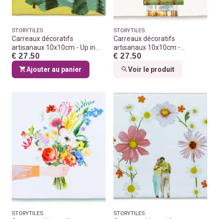
STORYTILES
STORYTILES
Carreaux décoratifs
Carreaux décoratifs
artisanaux 10x10cm - Up in
artisanaux 10x10cm -
€ 27.50
€ 27.50
the air with you
Bookworm
Ajouter au panier
Voir le produit
STORYTILES
STORYTILES