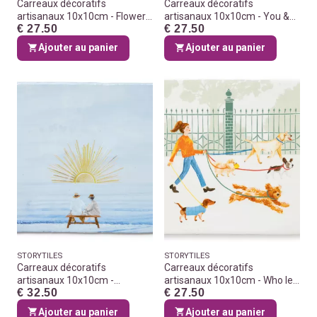
Carreaux décoratifs
Carreaux décoratifs
artisanaux 10x10cm - Flowers
artisanaux 10x10cm - You &
€ 27.50
€ 27.50
say it all
Me
Ajouter au panier
Ajouter au panier
STORYTILES
STORYTILES
Carreaux décoratifs
Carreaux décoratifs
artisanaux 10x10cm -
artisanaux 10x10cm - Who let
€ 32.50
€ 27.50
Watching the sunset together
the dog out?
GOLD
Ajouter au panier
Ajouter au panier