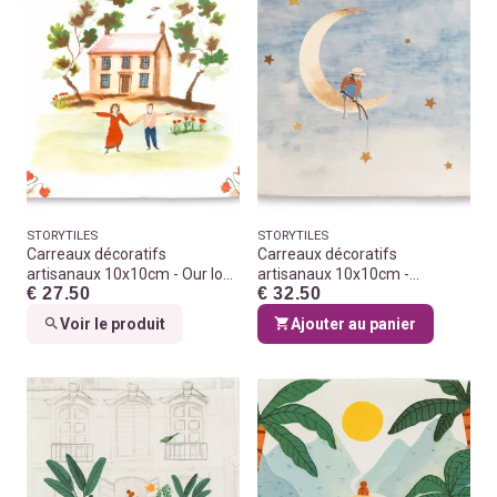
STORYTILES
STORYTILES
Carreaux décoratifs
Carreaux décoratifs
artisanaux 10x10cm - Our love
artisanaux 10x10cm -
€ 27.50
€ 32.50
story
Catching dreams GOLD
Voir le produit
Ajouter au panier