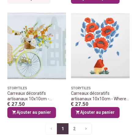
STORYTILES
STORYTILES
Carreaux décoratifs
Carreaux décoratifs
artisanaux 10x10cm -
artisanaux 10x10cm - Where
€ 27.50
€ 27.50
Happiness in a basket
there's love
Ajouter au panier
Ajouter au panier
1
2