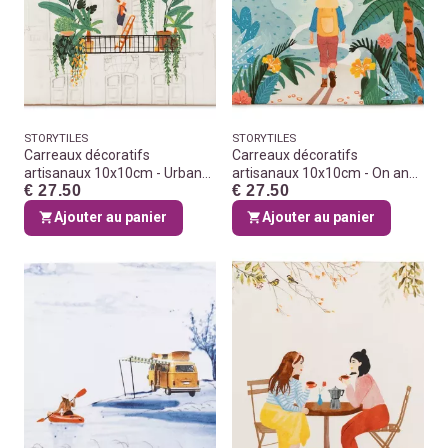
STORYTILES
STORYTILES
Carreaux décoratifs
Carreaux décoratifs
artisanaux 10x10cm - Urban
artisanaux 10x10cm - On an
€ 27.50
€ 27.50
jungle
adventure
Ajouter au panier
Ajouter au panier