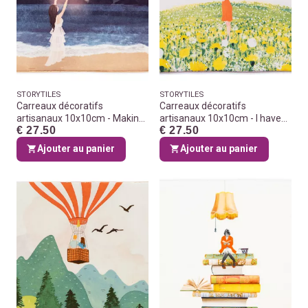
STORYTILES
STORYTILES
Carreaux décoratifs
Carreaux décoratifs
artisanaux 10x10cm - Making
artisanaux 10x10cm - I have
€ 27.50
€ 27.50
memories & wishes
one wish...
Ajouter au panier
Ajouter au panier