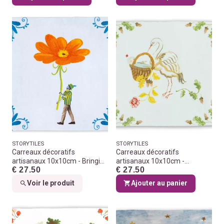
STORYTILES
STORYTILES
Carreaux décoratifs
Carreaux décoratifs
artisanaux 10x10cm - Bringing
artisanaux 10x10cm -
€ 27.50
€ 27.50
you a bloom
Welcome lovely baby
Voir le produit
Ajouter au panier