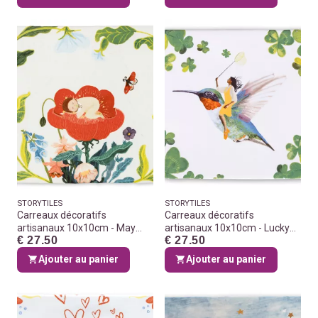
STORYTILES
STORYTILES
Carreaux décoratifs
Carreaux décoratifs
artisanaux 10x10cm - May
artisanaux 10x10cm - Lucky
€ 27.50
€ 27.50
you blossom
bird
Ajouter au panier
Ajouter au panier