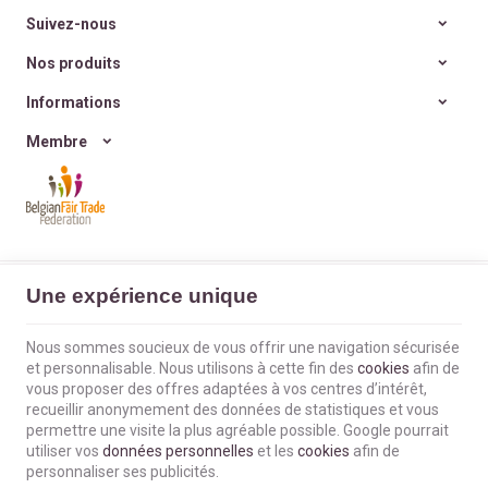
valeurs et d’histoire ?
Et si on retrouvait
la joie
Suivez-nous
simple d’offrir
, sans
excès ni culpabilité ?
Nos produits
Informations
Membre
L'Envol du Colibri | N° d'entreprise : BE0660802404 |
Mentions légales &
Une expérience unique
Contact
|
Conditions générales
Conditions d'utilisation du site web
|
Cookies
|
Données personnelles
|
Traitement de vos données par Google
Nous sommes soucieux de vous offrir une navigation sécurisée
© Copyright 2023-2026 -
E-net Business
, accélérateur d'e-commerce pour
et personnalisable. Nous utilisons à cette fin des
cookies
afin de
commerçants, indépendants & PME
vous proposer des offres adaptées à vos centres d’intérêt,
recueillir anonymement des données de statistiques et vous
permettre une visite la plus agréable possible. Google pourrait
utiliser vos
données personnelles
et les
cookies
afin de
personnaliser ses publicités.