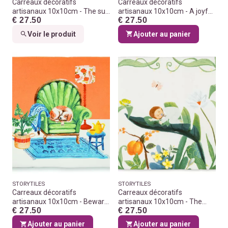
Carreaux décoratifs
Carreaux décoratifs
artisanaux 10x10cm - The sun
artisanaux 10x10cm - A joyful
€ 27.50
€ 27.50
will shine on you
day
Voir le produit
Ajouter au panier
STORYTILES
STORYTILES
Carreaux décoratifs
Carreaux décoratifs
artisanaux 10x10cm - Beware
artisanaux 10x10cm - The
€ 27.50
€ 27.50
of the dog
sweetest dream
Ajouter au panier
Ajouter au panier