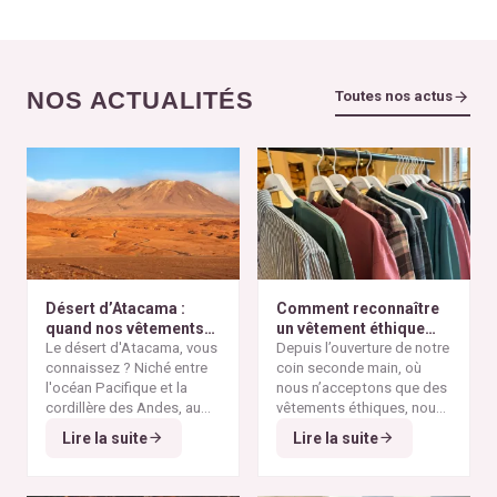
NOS ACTUALITÉS
Toutes nos actus
Désert d’Atacama :
Comment reconnaître
quand nos vêtements
un vêtement éthique
finissent à l’autre bout
Le désert d'Atacama, vous
selon nos critères ?
Depuis l’ouverture de notre
du monde
connaissez ? Niché entre
coin seconde main, où
l'océan Pacifique et la
nous n’acceptons que des
cordillère des Andes, au
vêtements éthiques, nous
nord du Chili, il est
Alors pourquoi parler du
avons remarqué qu’il n’est
Lire la suite
Lire la suite
considéré comme l'un des
désert d'Atacama sur un
pas toujours simple pour
endroits les plus arides de
blog consacré à la mode
vous de repérer les pièces
la planète. Ses paysages
éthique ? Parce que
vraiment responsables et