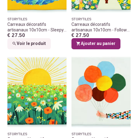
STORYTILES
STORYTILES
Carreaux décoratifs
Carreaux décoratifs
artisanaux 10x10cm - Sleepy
artisanaux 10x10cm - Follow
€ 27.50
€ 27.50
cat
the sun
Voir le produit
Ajouter au panier
STORYTILES
STORYTILES