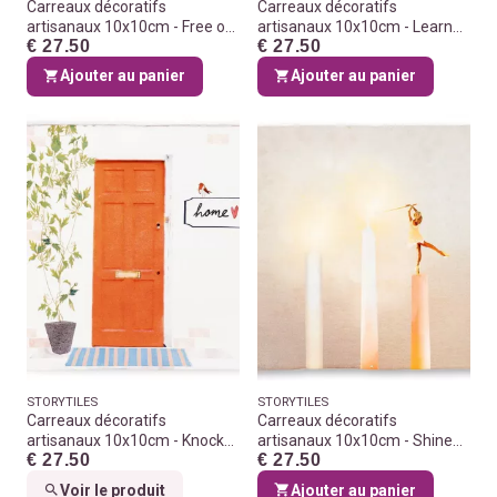
Carreaux décoratifs
Carreaux décoratifs
artisanaux 10x10cm - Free our
artisanaux 10x10cm - Learned
€ 27.50
€ 27.50
minds
from you
Ajouter au panier
Ajouter au panier
STORYTILES
STORYTILES
Carreaux décoratifs
Carreaux décoratifs
artisanaux 10x10cm - Knock
artisanaux 10x10cm - Shine
€ 27.50
€ 27.50
knock who's there?
bright
Voir le produit
Ajouter au panier