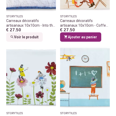
STORYTILES
STORYTILES
Carreaux décoratifs
Carreaux décoratifs
artisanaux 10x10cm - Into the
artisanaux 10x10cm - Coffee
€ 27.50
€ 27.50
wild
o'clock
Voir le produit
Ajouter au panier
STORYTILES
STORYTILES