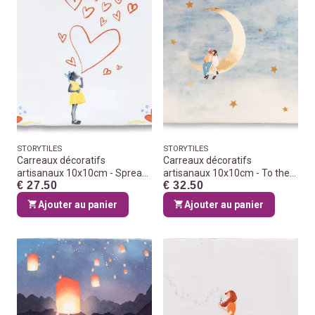
STORYTILES
STORYTILES
Carreaux décoratifs
Carreaux décoratifs
artisanaux 10x10cm - Spread
artisanaux 10x10cm - To the
€ 27.50
€ 32.50
the love
moon and back GOLD
Ajouter au panier
Ajouter au panier