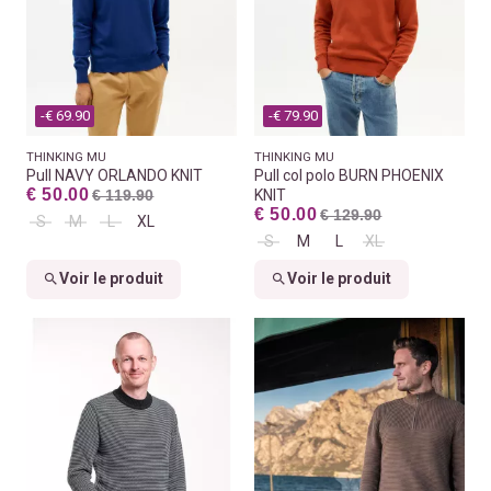
-€ 69.90
-€ 79.90
THINKING MU
THINKING MU
Pull NAVY ORLANDO KNIT
Pull col polo BURN PHOENIX
€ 50.00
€ 119.90
KNIT
€ 50.00
€ 129.90
S
M
L
XL
S
M
L
XL
Voir le produit
Voir le produit