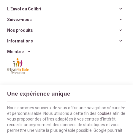
Et si nos cadeaux avaient
naturels, sains,
enfin
du sens
, porteurs de
efficaces et zéro déchet
.
L'Envol du Colibri
valeurs et d’histoire ?
Et si on retrouvait
la joie
Suivez-nous
simple d’offrir
, sans
excès ni culpabilité ?
Nos produits
Informations
Membre
L'Envol du Colibri | N° d'entreprise : BE0660802404 |
Mentions légales &
Une expérience unique
Contact
|
Conditions générales
Conditions d'utilisation du site web
|
Cookies
|
Données personnelles
|
Traitement de vos données par Google
Nous sommes soucieux de vous offrir une navigation sécurisée
© Copyright 2023-2026 -
E-net Business
, accélérateur d'e-commerce pour
et personnalisable. Nous utilisons à cette fin des
cookies
afin de
commerçants, indépendants & PME
vous proposer des offres adaptées à vos centres d’intérêt,
recueillir anonymement des données de statistiques et vous
permettre une visite la plus agréable possible. Google pourrait