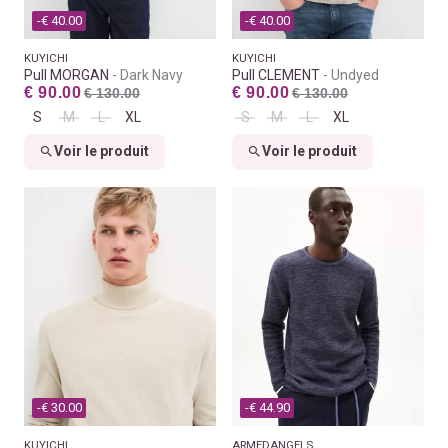
-€ 40.00
-€ 40.00
KUYICHI
KUYICHI
Pull MORGAN
Dark Navy
Pull CLEMENT
Undyed
€ 90.00
€ 90.00
€ 130.00
€ 130.00
S
M
L
XL
S
M
L
XL
Voir le produit
Voir le produit
-€ 30.00
-€ 44.90
KUYICHI
ARMEDANGELS