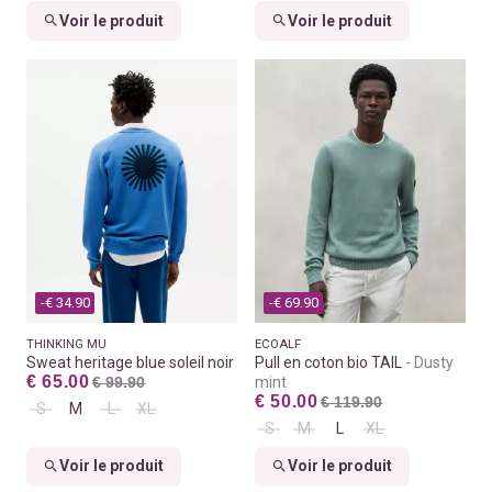
Voir le produit
Voir le produit
-€ 34.90
-€ 69.90
THINKING MU
ECOALF
Sweat heritage blue soleil noir
Pull en coton bio TAIL
Dusty
€ 65.00
€ 99.90
mint
€ 50.00
€ 119.90
S
M
L
XL
S
M
L
XL
Voir le produit
Voir le produit