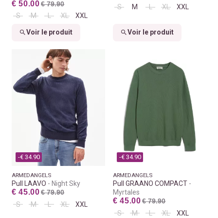
€ 50.00
€ 79.90
S
M
L
XL
XXL
S
M
L
XL
XXL
Voir le produit
Voir le produit
-€ 34.90
-€ 34.90
ARMEDANGELS
ARMEDANGELS
Pull LAAVO
Night Sky
Pull GRAANO COMPACT
€ 45.00
€ 79.90
Myrtales
€ 45.00
€ 79.90
S
M
L
XL
XXL
S
M
L
XL
XXL