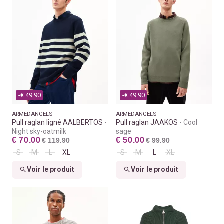
-€ 49.90
-€ 49.90
ARMEDANGELS
ARMEDANGELS
Pull raglan ligné AALBERTOS
Pull raglan JAAKOS
Cool
Night sky-oatmilk
sage
€ 70.00
€ 50.00
€ 119.90
€ 99.90
S
M
L
XL
S
M
L
XL
Voir le produit
Voir le produit