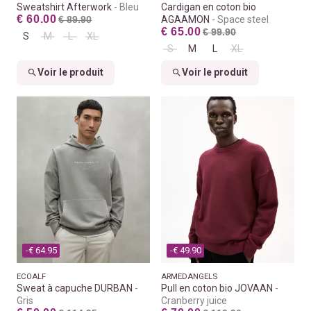
Sweatshirt Afterwork
Bleu
Cardigan en coton bio
€ 60.00
€ 89.90
AGAAMON
Space steel
€ 65.00
€ 99.90
S
M
L
XL
S
M
L
XL
Voir le produit
Voir le produit
-€ 64.95
-€ 49.90
ECOALF
ARMEDANGELS
Sweat à capuche DURBAN
Pull en coton bio JOVAAN
Gris
Cranberry juice