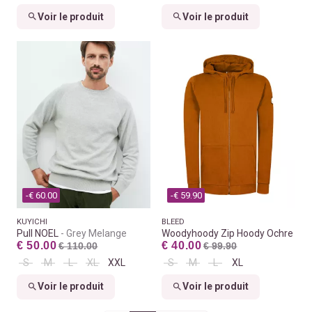
Voir le produit
Voir le produit
-€ 60.00
-€ 59.90
KUYICHI
BLEED
Pull NOEL
Grey Melange
Woodyhoody Zip Hoody Ochre
€ 50.00
€ 40.00
€ 110.00
€ 99.90
S
M
L
XL
XXL
S
M
L
XL
Voir le produit
Voir le produit