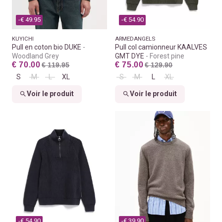
-€ 49.95
-€ 54.90
KUYICHI
ARMEDANGELS
Pull en coton bio DUKE
Pull col camionneur KAALVES
Woodland Grey
GMT DYE
Forest pine
€ 70.00
€ 75.00
€ 119.95
€ 129.90
S
M
L
XL
S
M
L
XL
Voir le produit
Voir le produit
-€ 54.90
-€ 39.90