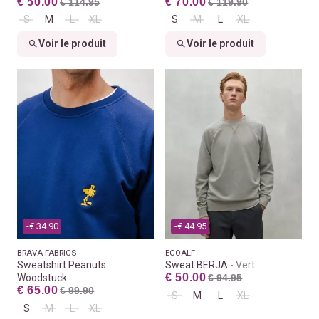
€ 50.00
€ 70.00
€ 114.95
€ 119.90
S
M
L
XL
S
M
L
XL
Voir le produit
Voir le produit
-€ 34.90
-€ 44.95
BRAVA FABRICS
ECOALF
Sweatshirt Peanuts
Sweat BERJA
Vert
€ 50.00
Woodstuck
€ 94.95
€ 65.00
€ 99.90
S
M
L
XL
S
M
L
XL