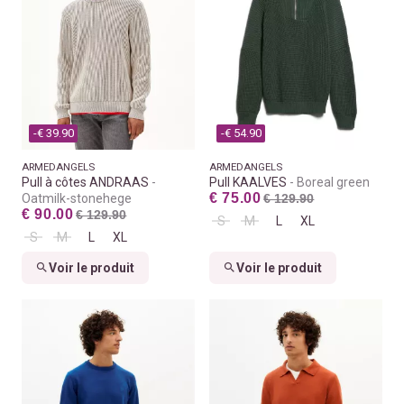
-€ 39.90
-€ 54.90
ARMEDANGELS
ARMEDANGELS
Pull à côtes ANDRAAS
Pull KAALVES
Boreal green
€ 75.00
Oatmilk-stonehege
€ 129.90
€ 90.00
€ 129.90
S
M
L
XL
S
M
L
XL
Voir le produit
Voir le produit