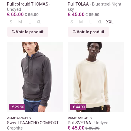
Pull col roulé THOMAS
Pull TOLAA
Blue steel-Night
Undyed
sky
€ 65.00
€ 45.00
€ 95.00
€ 89.90
S
M
L
XL
S
M
L
XL
XXL
Voir le produit
Voir le produit
-€ 29.90
-€ 44.90
ARMEDANGELS
ARMEDANGELS
Sweat PAANCHO COMFORT
Pull SVETAA
Undyed
€ 45.00
Graphite
€ 89.90