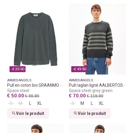
-€ 39.90
-€ 49.90
ARMEDANGELS
ARMEDANGELS
Pull en coton bio GRAANMO
Pull raglan ligné AALBERTOS
Space steel
Space steel-grey green
€ 50.00
€ 70.00
€ 89.90
€ 119.90
S
M
L
XL
S
M
L
XL
Voir le produit
Voir le produit