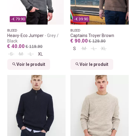
-€ 79.90
-€ 39.90
BLEED
BLEED
Heavy-Eco Jumper
Grey /
Captains Troyer Brown
€ 90.00
Black
€ 129.90
€ 40.00
€ 119.90
S
M
L
XL
S
M
L
XL
Voir le produit
Voir le produit