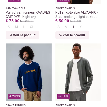
ARMEDANGELS
ARMEDANGELS
Pull col camionneur KAALVES
Pull en coton bio ALVAARIO
GMT DYE
Night sky
Steel melange-light oaktree
€ 75.00
€ 50.00
€ 129.90
€ 89.90
S
M
L
XL
S
M
L
XL
Voir le produit
Voir le produit
-€ 29.90
-€ 34.90
BRAVA FABRICS
ARMEDANGELS