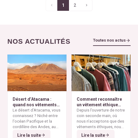
1
2
NOS ACTUALITÉS
Toutes nos actus
Désert d’Atacama :
Comment reconnaître
quand nos vêtements
un vêtement éthique
finissent à l’autre bout
Le désert d'Atacama, vous
selon nos critères ?
Depuis l’ouverture de notre
du monde
connaissez ? Niché entre
coin seconde main, où
l'océan Pacifique et la
nous n’acceptons que des
cordillère des Andes, au
vêtements éthiques, nous
nord du Chili, il est
Alors pourquoi parler du
avons remarqué qu’il n’est
Lire la suite
Lire la suite
considéré comme l'un des
désert d'Atacama sur un
pas toujours simple pour