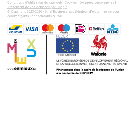
Conditions d'utilisation du site web
|
Cookies
|
Données personnelles
|
Traitement de vos données par Google
© Copyright 2023-2026 -
E-net Business
, accélérateur d'e-commerce pour
commerçants, indépendants & PME