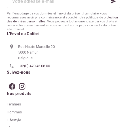
adresse
excès ni culpabilité ?
e-
mail
Par l'encodage de vos données et l'envoi du présent formulaire, vous
reconnaissez avoir pris connaissance et accepté notre politique de
protection
des données personnelles
. Vous pouvez à tout moment exercer vos droits et
retirer votre consentement en vous rendant sur la page « contact » du présent
site internet.
L'Envol du Colibri
Rue Haute Marcelle 20,
5000 Namur
Belgique
+32(0) 470 42 06 00
Suivez-nous
Nos produits
Femmes
Hommes
Lifestyle