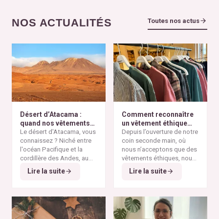
NOS ACTUALITÉS
Toutes nos actus
Désert d’Atacama :
Comment reconnaître
quand nos vêtements
un vêtement éthique
finissent à l’autre bout
Le désert d'Atacama, vous
selon nos critères ?
Depuis l’ouverture de notre
du monde
connaissez ? Niché entre
coin seconde main, où
l'océan Pacifique et la
nous n’acceptons que des
cordillère des Andes, au
vêtements éthiques, nous
nord du Chili, il est
Alors pourquoi parler du
avons remarqué qu’il n’est
Lire la suite
Lire la suite
considéré comme l'un des
désert d'Atacama sur un
pas toujours simple pour
endroits les plus arides de
blog consacré à la mode
vous de repérer les pièces
la planète. Ses paysages
éthique ? Parce que
vraiment responsables et
minéraux et ses vastes
depuis plusieurs
qui répondent à nos
étendues désertiques en
décennies, cette région
critères de sélection. Entre