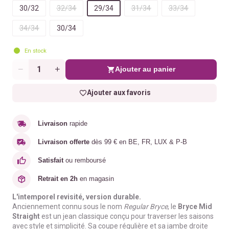
30/32
32/34
29/34
31/34
33/34
34/34
30/34
En stock
Ajouter au panier
Quantité
Ajouter aux favoris
Livraison
rapide
Livraison offerte
dès 99 € en BE, FR, LUX & P-B
Satisfait
ou remboursé
Retrait en 2h
en magasin
L'intemporel revisité, version durable.
Anciennement connu sous le nom
Regular Bryce
, le
Bryce Mid
Straight
est un jean classique conçu pour traverser les saisons
avec style et simplicité. Sa coupe régulière et sa jambe droite