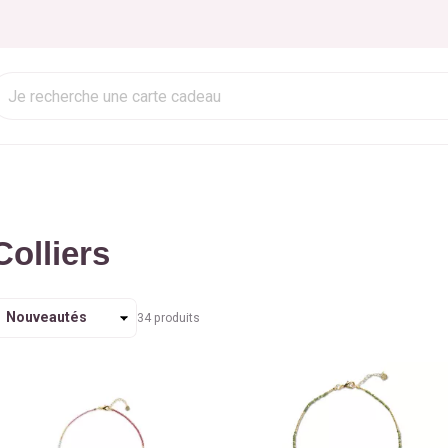
Colliers
rier
34
produits