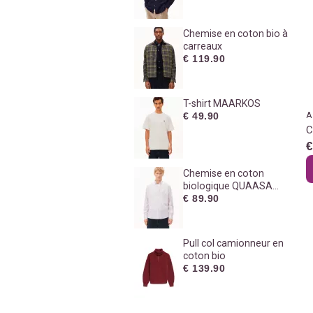
Chemise en coton bio à
carreaux
€ 119.90
T-shirt MAARKOS
€ 49.90
A
C
€
Chemise en coton
biologique QUAASA
STRIPES
€ 89.90
Pull col camionneur en
coton bio
€ 139.90