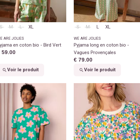
S
M
L
XL
S
M
L
XL
E ARE JOLIES
WE ARE JOLIES
yjama en coton bio - Bird Vert
Pyjama long en coton bio -
 59.00
Vagues Provençales
€ 79.00
Voir le produit
Voir le produit