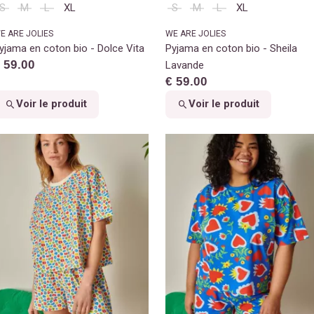
S
M
L
XL
S
M
L
XL
E ARE JOLIES
WE ARE JOLIES
yjama en coton bio - Dolce Vita
Pyjama en coton bio - Sheila
 59.00
Lavande
€ 59.00
Voir le produit
Voir le produit