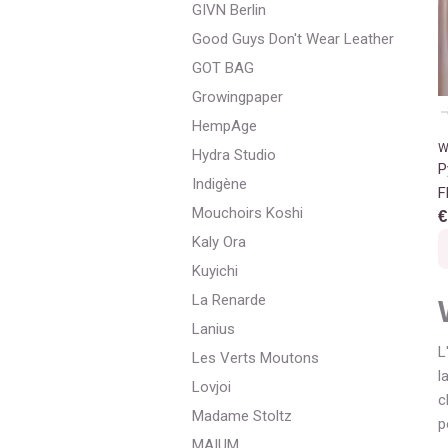
GIVN Berlin
Good Guys Don't Wear Leather
GOT BAG
Growingpaper
HempAge
W
Hydra Studio
P
Indigène
F
Mouchoirs Koshi
€
Kaly Ora
Kuyichi
La Renarde
Lanius
L
Les Verts Moutons
l
Lovjoi
c
Madame Stoltz
p
MAIUM