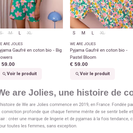
S
M
L
XL
S
M
L
XL
E ARE JOLIES
WE ARE JOLIES
yjama Gaufré en coton bio - Big
Pyjama Gaufré en coton bio -
lowers
Pastel Bloom
 59.00
€ 59.00
Voir le produit
Voir le produit
We are Jolies, une histoire de c
'histoire de We are Jolies commence en 2019, en France. Fondée par 
a conviction profonde que chaque femme mérite de se sentir belle et 
lair : créer une marque de lingerie et de pyjamas à la fois tendance, 
our toutes les femmes, sans exception.