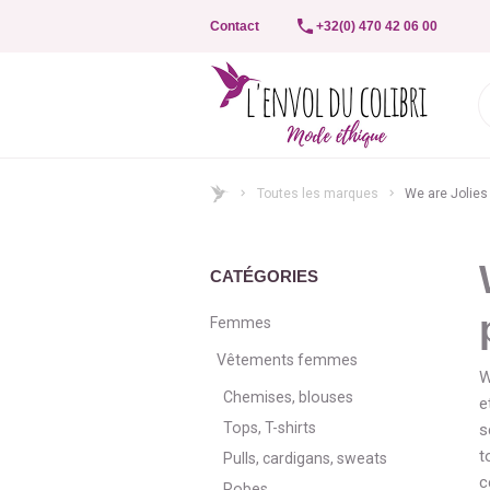
Contact
+32(0) 470 42 06 00
Toutes les marques
We are Jolies
CATÉGORIES
Femmes
Vêtements femmes
W
Chemises, blouses
e
Tops, T-shirts
s
t
Pulls, cardigans, sweats
c
Robes