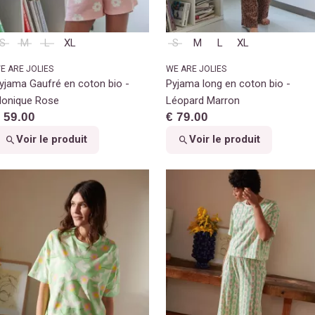
S
M
L
XL
S
M
L
XL
E ARE JOLIES
WE ARE JOLIES
yjama Gaufré en coton bio -
Pyjama long en coton bio -
onique Rose
Léopard Marron
 59.00
€ 79.00
Voir le produit
Voir le produit