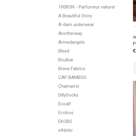
100BON - Parfumeur naturel
A Beautiful Story
A-dam underwear
Anotherway
W
Armedangels
P
€
Bleed
Boulbar
Brava Fabrics
CAP BAMBOO
Chamarrel
DillySocks
Ecoalf
Ecobos
EKOBO
ethletic