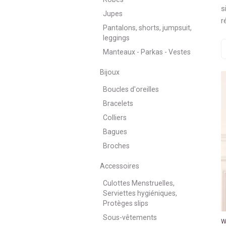
s
Jupes
r
Pantalons, shorts, jumpsuit,
leggings
T
Manteaux - Parkas - Vestes
Bijoux
Boucles d'oreilles
Bracelets
Colliers
Bagues
Broches
Accessoires
Culottes Menstruelles,
Serviettes hygiéniques,
Protèges slips
Sous-vêtements
W