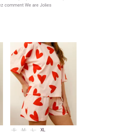
vrez comment We are Jolies
S
M
L
XL