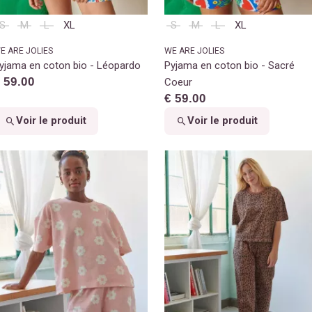
S
M
L
XL
S
M
L
XL
E ARE JOLIES
WE ARE JOLIES
yjama en coton bio - Léopardo
Pyjama en coton bio - Sacré
 59.00
Coeur
€ 59.00
Voir le produit
Voir le produit