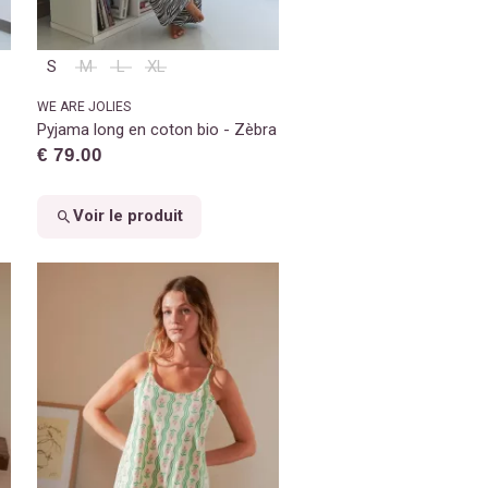
S
M
L
XL
WE ARE JOLIES
Pyjama long en coton bio - Zèbra
€ 79.00
Voir le produit