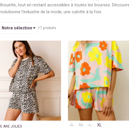
ilhouette, tout en restant accessibles à toutes les bourses. Décou
évolutionne l'industrie de la mode, une culotte à la fois.
rier
17
produits
S
M
L
XL
E ARE JOLIES