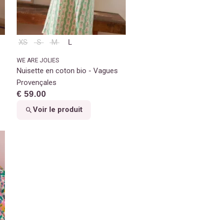
XS
S
M
L
WE ARE JOLIES
Nuisette en coton bio - Vagues
Provençales
€ 59.00
Voir le produit