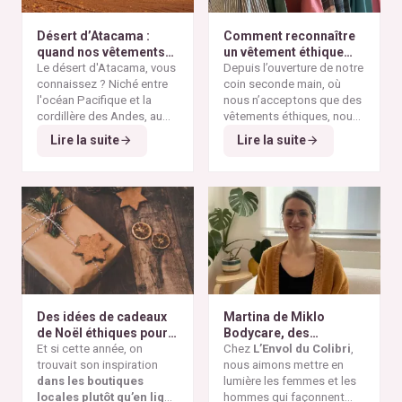
Désert d’Atacama :
Comment reconnaître
quand nos vêtements
un vêtement éthique
finissent à l’autre bout
Le désert d'Atacama, vous
selon nos critères ?
Depuis l’ouverture de notre
du monde
connaissez ? Niché entre
coin seconde main, où
l'océan Pacifique et la
nous n’acceptons que des
cordillère des Andes, au
vêtements éthiques, nous
nord du Chili, il est
Alors pourquoi parler du
avons remarqué qu’il n’est
Lire la suite
Lire la suite
considéré comme l'un des
désert d'Atacama sur un
pas toujours simple pour
endroits les plus arides de
blog consacré à la mode
vous de repérer les pièces
la planète. Ses paysages
éthique ? Parce que
vraiment responsables et
minéraux et ses vastes
depuis plusieurs
qui répondent à nos
étendues désertiques en
décennies, cette région
critères de sélection. Entre
font un lieu unique au
est devenue l'un des
les conseils qui circulent
monde.
symboles les plus
sur les réseaux sociaux et
frappants de la
pollution
le greenwashing de
textile mondiale
. On y
certaines marques, difficile
découvre aujourd'hui des
de s’y retrouver. Voici nos
montagnes de vêtements
repères simples et fiables
Des idées de cadeaux
Martina de Miklo
abandonnés, témoins
pour reconnaître un
de Noël éthiques pour
Bodycare, des
visibles de la
vêtement réellement
tous les budgets
Et si cette année, on
déodorants naturels et
Chez
L’Envol du Colibri
,
surproduction textile
et
éthique.
trouvait son inspiration
zéro déchet
nous aimons mettre en
A la
des dérives de la
fast
dans les boutiques
rencontre des Colibris
lumière les femmes et les
fashion
.
locales plutôt qu’en ligne
~ 6
hommes qui façonnent