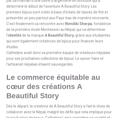
par sa maman d’une usine d’argenterie en difficulté qui a
déterminé le début de l’aventure A Beautiful Story. Les
premiers bijoux sont créés à base d’éclats de tasses de thé et
présentés un peu partout aux Pays-bas de manière innovante.
C’est finalement sa rencontre avec
Nimdiki Sherpa
, fondatrice
de la première école Montessori au Népal, qui va déterminer
l’
identité
de la marque
A Beautiful Story
, grâce aux étudiantes
qui sont également créatrices de bijoux pour financer leurs
études.
Cathelijne avait donc sa première équipe de créateurs népalais
pour ses prochaines collections de bijoux. Le savoir-faire et
l’artisanat népalais étaient sauvegardés.
Le commerce équitable au
cœur des créations A
Beautiful Story
Dès le départ, la créatrice de A Beautiful Story a fait le choix de
collaborer avec le Népal, malgré les défis que cela implique pour
la production de bijoux. Cathelijne Lania considère sa société et