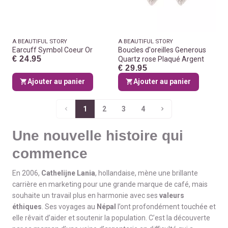
A BEAUTIFUL STORY
A BEAUTIFUL STORY
Earcuff Symbol Coeur Or
Boucles d'oreilles Generous
€ 24.95
Quartz rose Plaqué Argent
€ 29.95
Ajouter au panier
Ajouter au panier
1
2
3
4
Une nouvelle histoire qui
commence
En 2006,
Cathelijne Lania
, hollandaise, mène une brillante
carrière en marketing pour une grande marque de café, mais
souhaite un travail plus en harmonie avec ses
valeurs
éthiques
. Ses voyages au
Népal
l’ont profondément touchée et
elle rêvait d’aider et soutenir la population. C’est la découverte