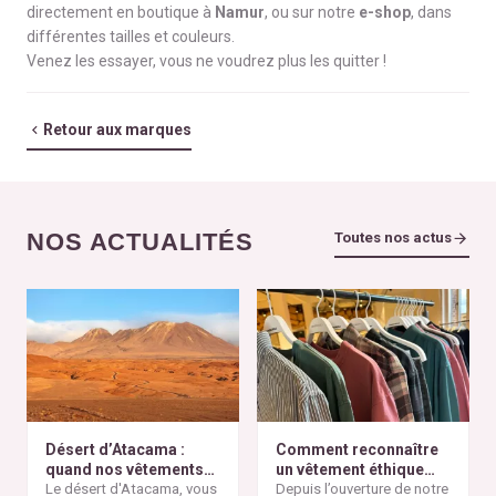
directement en boutique à
Namur
, ou sur notre
e-shop
, dans
différentes tailles et couleurs.
Venez les essayer, vous ne voudrez plus les quitter !
Retour aux marques
NOS ACTUALITÉS
Toutes nos actus
Désert d’Atacama :
Comment reconnaître
quand nos vêtements
un vêtement éthique
finissent à l’autre bout
Le désert d'Atacama, vous
selon nos critères ?
Depuis l’ouverture de notre