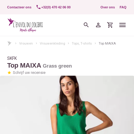
Contacteer ons
+32(0) 470 42 06 00
Over ons
FAQ
Vrouwen
Vrouwenkleding
Tops, T-shirts
Top MAIXA
SKFK
Top MAIXA
Grass green
Schrijf uw recensie