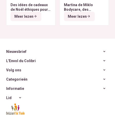
Des idées de cadeaux
Martina de Miklo
de Noël éthiques pour
Bodycare, des
tous les budgets
déodorants naturels et
Meer lezen
Meer lezen
zéro déchet
A la
rencontre des Colibris
~ 6
Nieuwsbrief
L'Envol du Colibri
Volg ons
Categorieën
Informatie
Lid