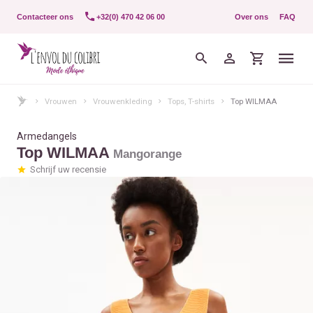
Contacteer ons
+32(0) 470 42 06 00
Over ons
FAQ
Vrouwen
Vrouwenkleding
Tops, T-shirts
Top WILMAA
Armedangels
Top WILMAA
Mangorange
Schrijf uw recensie