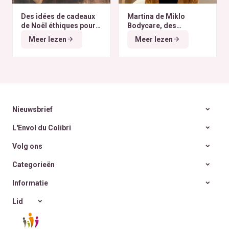
Des idées de cadeaux
Martina de Miklo
de Noël éthiques pour
Bodycare, des
tous les budgets
déodorants naturels et
Meer lezen
Meer lezen
zéro déchet
A la
rencontre des Colibris
~ 6
Nieuwsbrief
L'Envol du Colibri
Volg ons
Categorieën
Informatie
Lid