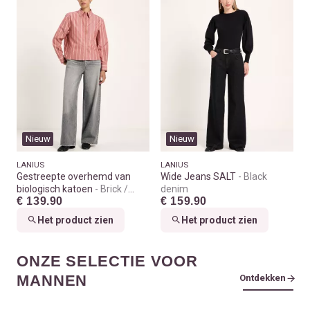
Nieuw
Nieuw
LANIUS
LANIUS
Gestreepte overhemd van
Wide Jeans SALT
Black
biologisch katoen
Brick /
denim
€ 139.90
€ 159.90
carrot
Het product zien
Het product zien
ONZE SELECTIE VOOR
MANNEN
Ontdekken