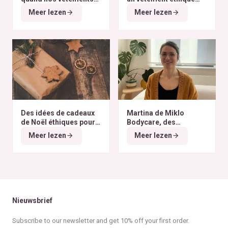
finissent à l’autre bout
selon nos critères ?
Meer lezen
Meer lezen
du monde
Des idées de cadeaux
Martina de Miklo
de Noël éthiques pour
Bodycare, des
tous les budgets
déodorants naturels et
Meer lezen
Meer lezen
zéro déchet
A la
rencontre des Colibris
~ 6
Nieuwsbrief
Subscribe to our newsletter and get 10% off your first order.