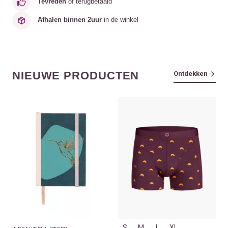
Tevreden
of terugbetaald
Afhalen binnen 2uur
in de winkel
NIEUWE PRODUCTEN
Ontdekken
S
M
L
XL