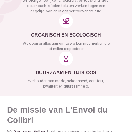
Wij brengen eerlijke handelsrelaties tot stand, door
de ambachtslieden te laten werken tegen een
degelijk loon en in een vertrouwensrelatie.
ORGANISCH EN ECOLOGISCH
We doen er alles aan om te werken met merken die
het milieu respecteren.
DUURZAAM EN TIJDLOOS
We houden van mode, schoonheid, comfort,
kwaliteit en duurzaamheid.
De missie van L'Envol du
Colibri
Wij,
Sophie en Esther
, hebben als missie om u betaalbare,