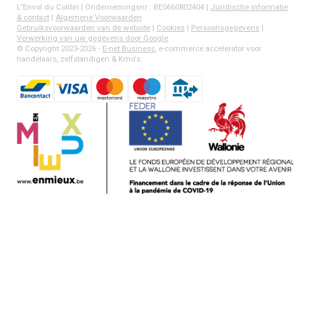
L'Envol du Colibri | Ondernemingsnr : BE0660802404 |
Juridische informatie
& contact
|
Algemene Voorwaarden
Gebruiksvoorwaarden van de website
|
Cookies
|
Persoonsgegevens
|
Verwerking van uw gegevens door Google
© Copyright 2023-2026 -
E-net Business
, e-commerce accelerator voor
handelaars, zelfstandigen & Kmo's.