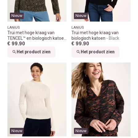
Nieuw
Nieuw
LANIUS
LANIUS
Trui met hoge kraag van
Trui met hoge kraag van
TENCEL™ en biologisch katoen
biologisch katoen
Black
€ 99.90
€ 99.90
Print leo dots turtle
Het product zien
Het product zien
Nieuw
Nieuw