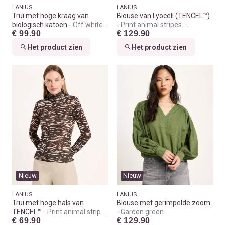
LANIUS
LANIUS
Trui met hoge kraag van
Blouse van Lyocell (TENCEL™)
biologisch katoen
Off white
Print animal stripes
€ 99.90
€ 129.90
melange
chocolate
Het product zien
Het product zien
Nieuw
Nieuw
LANIUS
LANIUS
Trui met hoge hals van
Blouse met gerimpelde zoom
TENCEL™
Print animal stripes
Garden green
€ 69.90
€ 129.90
rose