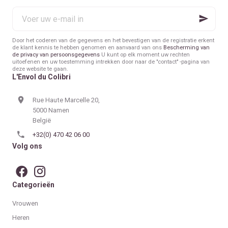
Voer
uw
e-
mail
Door het coderen van de gegevens en het bevestigen van de registratie erkent
in
de klant kennis te hebben genomen en aanvaard van ons
Bescherming van
de privacy van persoonsgegevens
U kunt op elk moment uw rechten
uitoefenen en uw toestemming intrekken door naar de "contact" -pagina van
deze website te gaan.
L'Envol du Colibri
Rue Haute Marcelle 20,
5000 Namen
België
+32(0) 470 42 06 00
Volg ons
Categorieën
Vrouwen
Heren