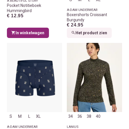
A BEAUTIFUL STORY
Pocket Notitieboek
A-DAM UNDERWEAR
Hummingbird
Boxershorts Croissant
€ 12.95
Burgundy
€ 24.95
In winkelwagen
Het product zien
S
M
L
XL
34
36
38
40
A-DAM UNDERWEAR
LANIUS