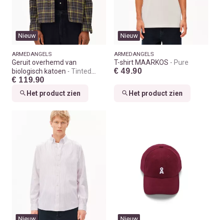
Nieuw
Nieuw
ARMEDANGELS
ARMEDANGELS
Geruit overhemd van
T-shirt MAARKOS
Pure
€ 49.90
biologisch katoen
Tinted
€ 119.90
navy
Het product zien
Het product zien
Nieuw
Nieuw