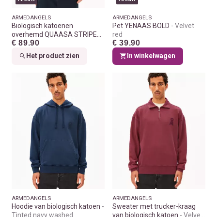
ARMEDANGELS
ARMEDANGELS
Biologisch katoenen
Pet YENAAS BOLD
Velvet
overhemd QUAASA STRIPES
red
€ 89.90
€ 39.90
Honey reed
Het product zien
In winkelwagen
ARMEDANGELS
ARMEDANGELS
Hoodie van biologisch katoen
Sweater met trucker-kraag
Tinted navy washed
van biologisch katoen
Velvet