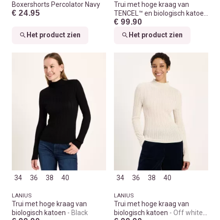
Boxershorts Percolator Navy
Trui met hoge kraag van
€ 24.95
TENCEL™ en biologisch katoen
€ 99.90
Print leo dots turtle
Het product zien
Het product zien
34
36
38
40
34
36
38
40
LANIUS
LANIUS
Trui met hoge kraag van
Trui met hoge kraag van
biologisch katoen
Black
biologisch katoen
Off white