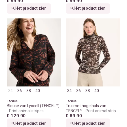
€ 99.90
€ 99.90
melange
Het product zien
Het product zien
34
36
38
40
34
36
38
40
LANIUS
LANIUS
Blouse van Lyocell (TENCEL™)
Trui met hoge hals van
Print animal stripes
TENCEL™
Print animal stripes
€ 129.90
€ 69.90
chocolate
rose
Het product zien
Het product zien