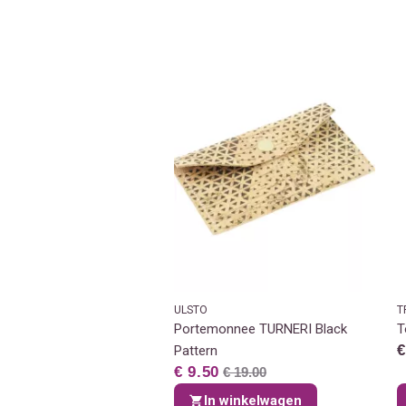
ULSTO
T
Portemonnee TURNERI Black
T
€
Pattern
€ 9.50
€ 19.00
In winkelwagen