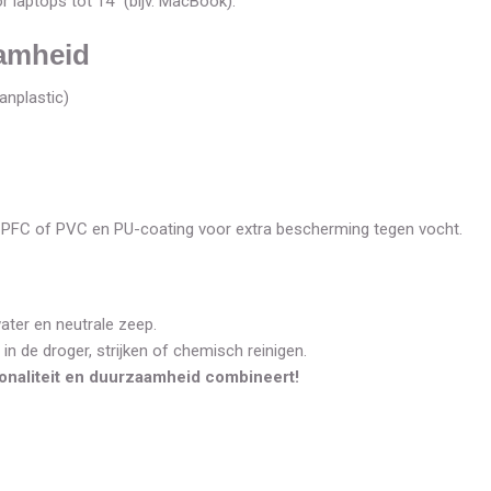
r laptops tot 14" (bijv. MacBook).
aamheid
anplastic)
 PFC of PVC en PU-coating voor extra bescherming tegen vocht.
ater en neutrale zeep.
n de droger, strijken of chemisch reinigen.
tionaliteit en duurzaamheid combineert!