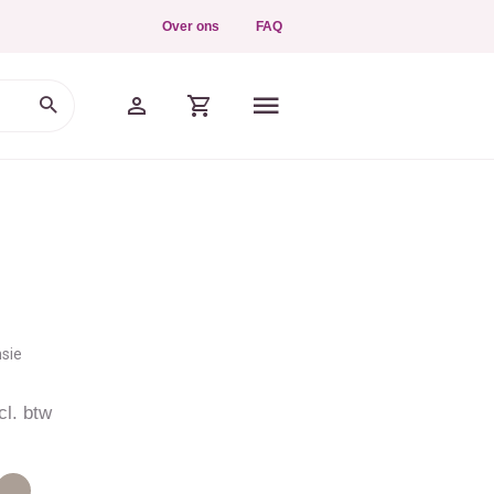
Over ons
FAQ
nsie
cl. btw