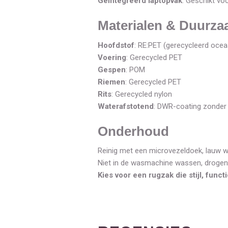
Geïntegreerd laptopvak
: Geschikt voo
Materialen & Duurz
Hoofdstof
: RE:PET (gerecycleerd ocea
Voering
: Gerecycled PET
Gespen
: POM
Riemen
: Gerecycled PET
Rits
: Gerecycled nylon
Waterafstotend
: DWR-coating zonder
Onderhoud
Reinig met een microvezeldoek, lauw w
Niet in de wasmachine wassen, drogen i
Kies voor een rugzak die stijl, func