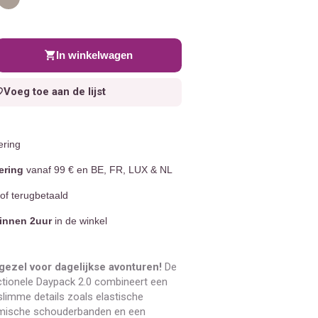
In winkelwagen
Voeg toe aan de lijst
ering
ering
vanaf 99 € en BE, FR, LUX & NL
of terugbetaald
innen 2uur
in de winkel
ezel voor dagelijkse avonturen!
De
tionele Daypack 2.0 combineert een
slimme details zoals elastische
omische schouderbanden en een