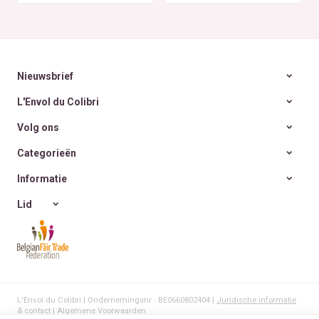
~ 6
Nieuwsbrief
L'Envol du Colibri
Volg ons
Categorieën
Informatie
Lid
L'Envol du Colibri | Ondernemingsnr : BE0660802404 |
Juridische informatie
& contact
|
Algemene Voorwaarden