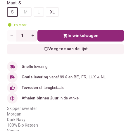
Maat:
S
S
M
L
XL
En stock
In winkelwagen
Aantal
Voeg toe aan de lijst
Snelle
levering
Gratis levering
vanaf 99 € en BE, FR, LUX & NL
Tevreden
of terugbetaald
Afhalen binnen 2uur
in de winkel
Skipper sweater
Morgan
Dark Navy
100% Bio Katoen
Vegan