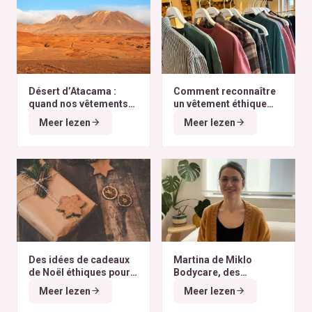
Désert d’Atacama :
Comment reconnaître
quand nos vêtements
un vêtement éthique
finissent à l’autre bout
selon nos critères ?
Meer lezen
Meer lezen
du monde
Des idées de cadeaux
Martina de Miklo
de Noël éthiques pour
Bodycare, des
tous les budgets
déodorants naturels et
Meer lezen
Meer lezen
zéro déchet
A la
rencontre des Colibris