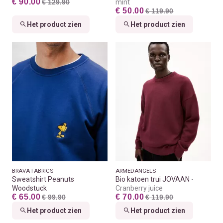
€ 90.00
€ 129.90
mint
€ 50.00
€ 119.90
Het product zien
Het product zien
BRAVA FABRICS
ARMEDANGELS
Sweatshirt Peanuts
Bio katoen trui JOVAAN
Woodstuck
Cranberry juice
€ 65.00
€ 70.00
€ 99.90
€ 119.90
Het product zien
Het product zien