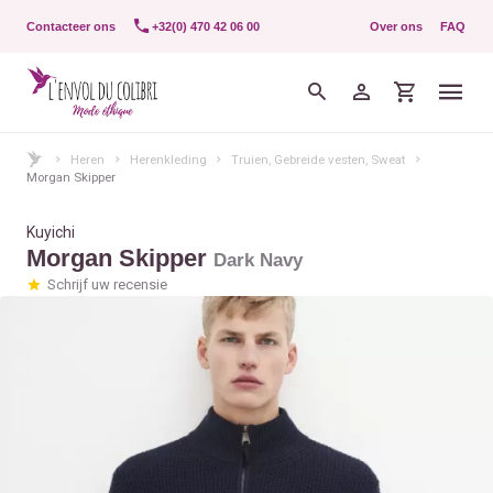
Contacteer ons
+32(0) 470 42 06 00
Over ons
FAQ
Heren
Herenkleding
Truien, Gebreide vesten, Sweat
Morgan Skipper
Kuyichi
Morgan Skipper
Dark Navy
Schrijf uw recensie