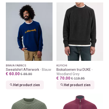
BRAVA FABRICS
KUYICHI
Sweatshirt Afterwork
Blauw
Biokatoenen trui DUKE
€ 60.00
€ 89.90
Woodland Grey
€ 70.00
€ 119.95
Het product zien
Het product zien