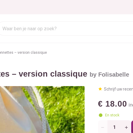
onnettes – version classique
tes – version classique
by Folisabelle
Schrijf uw rece
€ 18.00
in
En stock
Aantal