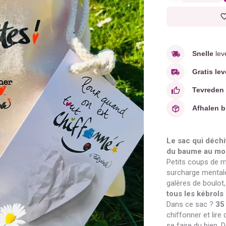
Snelle
lev
Gratis lev
Tevreden
Afhalen b
Le sac qui déchi
du baume au mor
Petits coups de m
surcharge mentale
galères de boulot
tous les kébrols 
Dans ce sac ?
35
chiffonner et lire
se faire du bien. 