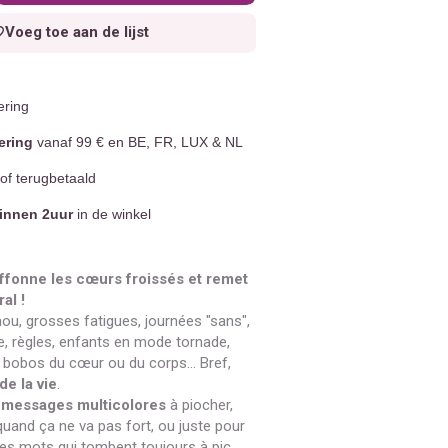
Voeg toe aan de lijst
ering
ering
vanaf 99 € en BE, FR, LUX & NL
of terugbetaald
innen 2uur
in de winkel
ffonne les cœurs froissés et remet
al !
ou, grosses fatigues, journées "sans",
, règles, enfants en mode tornade,
, bobos du cœur ou du corps… Bref,
de la vie
.
 messages multicolores
à piocher,
 quand ça ne va pas fort, ou juste pour
Des mots qui tombent toujours à pic,