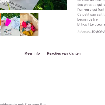
des phrases qui r
l’univers
qui font 
Ce petit sac sait 
besoin de lire.
Et hop ! Le cœur s
Referentie:
EC-BOO-3
Meer info
Reacties van klanten
sérigraphie noir & orange fluo