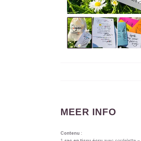
MEER INFO
Contenu :
1
sac en tissu écru
avec cordelette – 