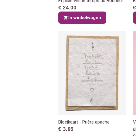
Et pluie vint le temps du Bonheur
B
€ 24.00
€
In winkelwagen
Bloeikaart - Prière apache
V
€ 3.95
u