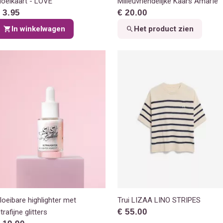
loeikaart - LOVE
Milieuvriendelijke Kaars Amarïe
 3.95
€ 20.00
In winkelwagen
Het product zien
loeibare highlighter met
Trui LIZAA LINO STRIPES
€ 55.00
ltrafijne glitters