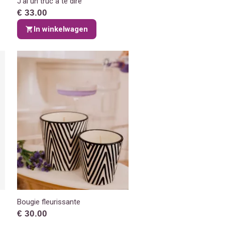
J'ai un truc à te dire
€ 33.00
In winkelwagen
Bougie fleurissante
€ 30.00