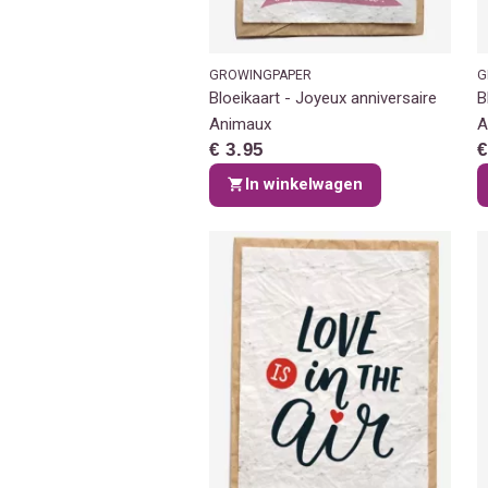
GROWINGPAPER
G
Bloeikaart - Joyeux anniversaire
B
Animaux
A
€ 3.95
€
In winkelwagen