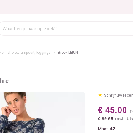
ken, shorts, jumpsuit, leggings
Broek LEIUN
hre
Schrijf uw rece
€ 45.00
in
incl. bt
€ 89.95
Maat:
42