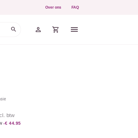
Over ons
FAQ
nsie
cl. btw
w
-€ 44.95