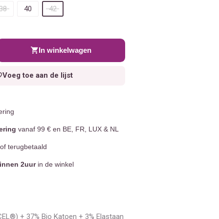
38
40
42
In winkelwagen
Voeg toe aan de lijst
ering
ering
vanaf 99 € en BE, FR, LUX & NL
of terugbetaald
innen 2uur
in de winkel
CEL®) + 37% Bio Katoen + 3% Elastaan