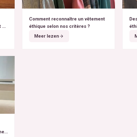
Comment reconnaître un vêtement
Des
t du
éthique selon nos critères ?
éth
Meer lezen
M
het