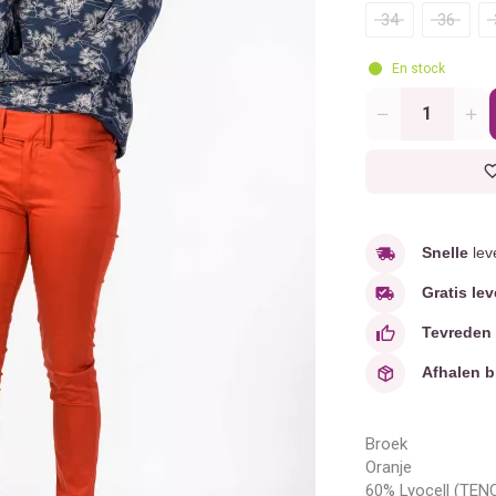
34
36
En stock
Aantal
Snelle
lev
Gratis lev
Tevreden
Afhalen b
Broek
Oranje
60% Lyocell (TEN