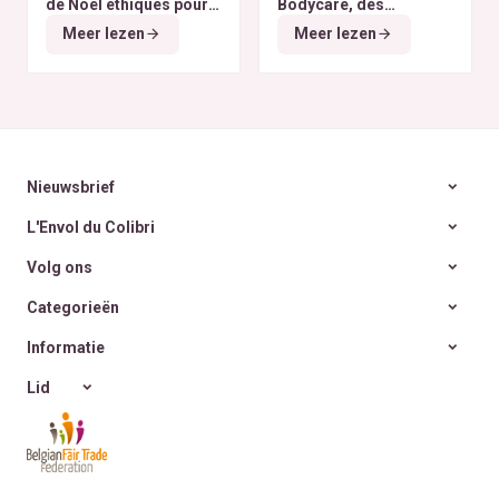
de Noël éthiques pour
Bodycare, des
tous les budgets
déodorants naturels et
Meer lezen
Meer lezen
zéro déchet
A la
rencontre des Colibris
~ 6
Nieuwsbrief
L'Envol du Colibri
Volg ons
Categorieën
Informatie
Lid