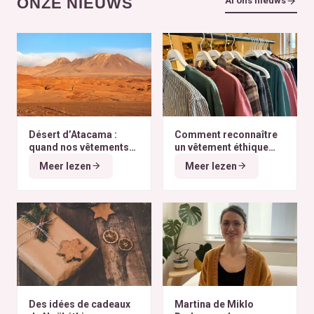
ONZE NIEUWS
Al ons nieuws
Désert d’Atacama :
Comment reconnaître
quand nos vêtements
un vêtement éthique
finissent à l’autre bout
selon nos critères ?
Meer lezen
Meer lezen
du monde
Des idées de cadeaux
Martina de Miklo