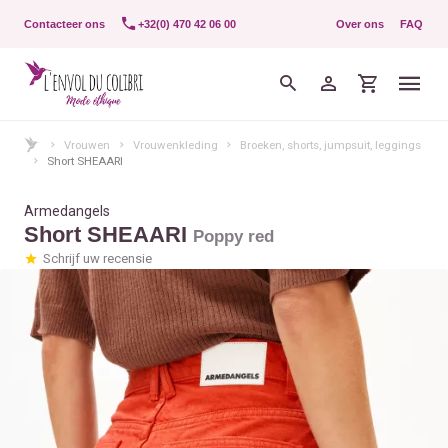
Contacteer ons
+32(0) 470 42 06 00
Over ons
FAQ
Vrouwen
Vrouwenkleding
Broeken, shorts, jumpsuit, leggings
Short SHEAARI
Armedangels
Short SHEAARI
Poppy red
Schrijf uw recensie