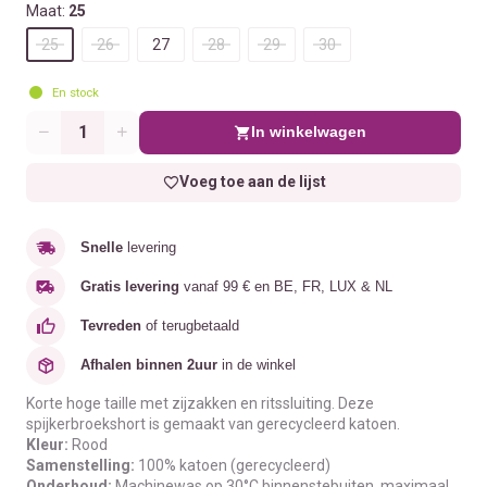
Maat:
25
25
26
27
28
29
30
En stock
In winkelwagen
Aantal
Voeg toe aan de lijst
Snelle
levering
Gratis levering
vanaf 99 € en BE, FR, LUX & NL
Tevreden
of terugbetaald
Afhalen binnen 2uur
in de winkel
Korte hoge taille met zijzakken en ritssluiting. Deze
spijkerbroekshort is gemaakt van gerecycleerd katoen.
Kleur:
Rood
Samenstelling:
100% katoen (gerecycleerd)
Onderhoud:
Machinewas op 30°C binnenstebuiten, maximaal