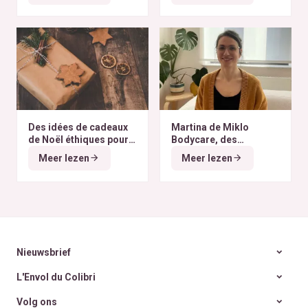
Des idées de cadeaux
Martina de Miklo
de Noël éthiques pour
Bodycare, des
tous les budgets
déodorants naturels et
Meer lezen
Meer lezen
zéro déchet
A la
rencontre des Colibris
~ 6
Nieuwsbrief
L'Envol du Colibri
Volg ons