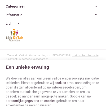
Categorieën
Informatie
Lid
L'Envol du Colibri | Ondernemingsnr : BE0660802404 |
Juridische informatie
& contact
|
Algemene Voorwaarden
Gebruiksvoorwaarden van de website
|
Cookies
|
Persoonsgegevens
|
Verwerking van uw gegevens door Google
Een unieke ervaring
© Copyright 2023-2026 -
E-net Business
, e-commerce accelerator voor
handelaars, zelfstandigen & Kmo's.
We doen er alles aan om u een veilige en persoonlijke navigatie
te bieden. Hiervoor gebruiken wij
cookies
om u aanbiedingen te
doen die zijn afgestemd op uw interessegebieden, om
anoniem statistische gegevens te verzamelen en om uw
bezoek zo aangenaam mogelijk te maken. Google kan uw
persoonlijke gegevens
en
cookies
gebruiken om haar
advertenties te personaliseren.