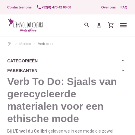
Contacteer ons
+32(0) 470 42 06 00
Over ons
FAQ
Merken
Verb to do
CATEGORIEËN
FABRIKANTEN
Verb To Do: Sjaals van
gerecycleerde
materialen voor een
ethische mode
Bij
L'Envol du Colibri
geloven we in een mode die zowel