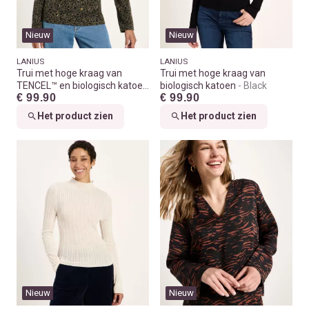
Nieuw
Nieuw
LANIUS
LANIUS
Trui met hoge kraag van
Trui met hoge kraag van
TENCEL™ en biologisch katoen
biologisch katoen
Black
€ 99.90
€ 99.90
Print leo dots turtle
Het product zien
Het product zien
Nieuw
Nieuw