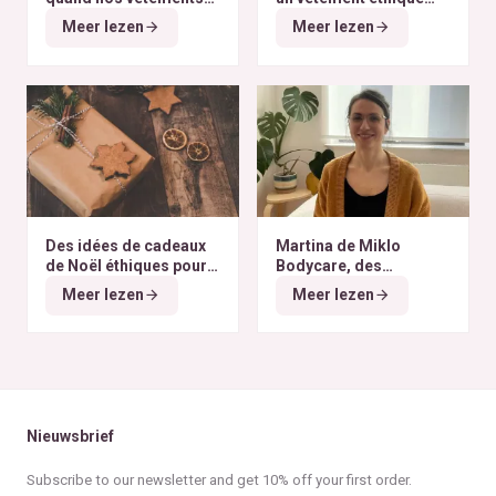
finissent à l’autre bout
selon nos critères ?
Meer lezen
Meer lezen
du monde
Des idées de cadeaux
Martina de Miklo
de Noël éthiques pour
Bodycare, des
tous les budgets
déodorants naturels et
Meer lezen
Meer lezen
zéro déchet
A la
rencontre des Colibris
~ 6
Nieuwsbrief
Subscribe to our newsletter and get 10% off your first order.