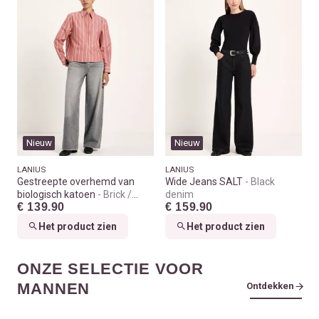
Nieuw
Nieuw
LANIUS
LANIUS
Gestreepte overhemd van
Wide Jeans SALT
Black
biologisch katoen
Brick /
denim
€ 139.90
€ 159.90
carrot
Het product zien
Het product zien
ONZE SELECTIE VOOR
MANNEN
Ontdekken