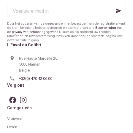
Voer
uw
e-
mail
Door het coderen van de gegevens en het bevestigen van de registratie erkent
in
de klant kennis te hebben genomen en aanvaard van ons
Bescherming van
de privacy van persoonsgegevens
U kunt op elk moment uw rechten
uitoefenen en uw toestemming intrekken door naar de "contact" -pagina van
deze website te gaan.
L'Envol du Colibri
Rue Haute Marcelle 20,
5000 Namen
België
+32(0) 470 42 06 00
Volg ons
Categorieën
Vrouwen
Heren