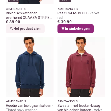
ARMEDANGELS
ARMEDANGELS
Biologisch katoenen
Pet YENAAS BOLD
Velvet
overhemd QUAASA STRIPES
red
€ 89.90
€ 39.90
Honey reed
Het product zien
In winkelwagen
ARMEDANGELS
ARMEDANGELS
Hoodie van biologisch katoen
Sweater met trucker-kraag
Tinted navy washed
van biologisch katoen
Velvet