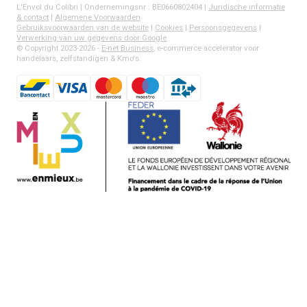
L'Envol du Colibri | Ondernemingsnr : BE0660802404 |
Juridische informatie
& contact
|
Algemene Voorwaarden
Gebruiksvoorwaarden van de website
|
Cookies
|
Persoonsgegevens
|
Verwerking van uw gegevens door Google
© Copyright 2023-2026 -
E-net Business
, e-commerce accelerator voor
handelaars, zelfstandigen & Kmo's.