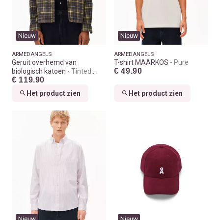
Nieuw
Nieuw
ARMEDANGELS
ARMEDANGELS
Geruit overhemd van
T-shirt MAARKOS
Pure
€ 49.90
biologisch katoen
Tinted
€ 119.90
navy
Het product zien
Het product zien
Nieuw
Nieuw