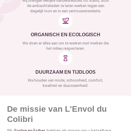
Wij brengen eerlijke handelsrelaties tot stand, door
de ambachtslieden te laten werken tegen een
degelijk loon en in een vertrouwensrelatie.
ORGANISCH EN ECOLOGISCH
We doen er alles aan om te werken met merken die
het milieu respecteren.
DUURZAAM EN TIJDLOOS
We houden van mode, schoonheid, comfort,
kwaliteit en duurzaamheid.
De missie van L'Envol du
Colibri
Wij,
Sophie en Esther
, hebben als missie om u betaalbare,