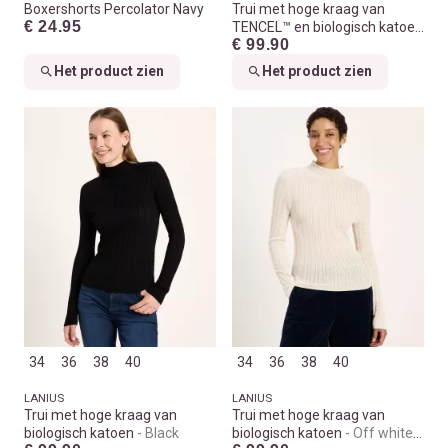
Boxershorts Percolator Navy
Trui met hoge kraag van
€ 24.95
TENCEL™ en biologisch katoen
€ 99.90
Print leo dots turtle
Het product zien
Het product zien
34
36
38
40
34
36
38
40
LANIUS
LANIUS
Trui met hoge kraag van
Trui met hoge kraag van
biologisch katoen
Black
biologisch katoen
Off white