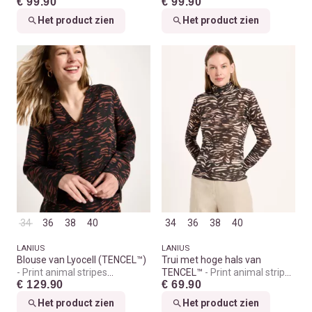
€ 99.90
€ 99.90
melange
Het product zien
Het product zien
34
36
38
40
34
36
38
40
LANIUS
LANIUS
Blouse van Lyocell (TENCEL™)
Trui met hoge hals van
Print animal stripes
TENCEL™
Print animal stripes
€ 129.90
€ 69.90
chocolate
rose
Het product zien
Het product zien