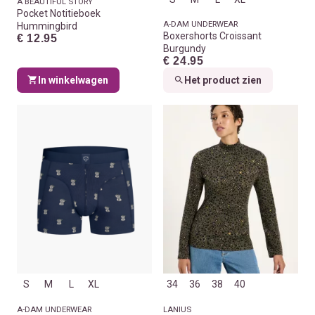
A BEAUTIFUL STORY
Pocket Notitieboek
A-DAM UNDERWEAR
Hummingbird
Boxershorts Croissant
€ 12.95
Burgundy
€ 24.95
In winkelwagen
Het product zien
S
M
L
XL
34
36
38
40
A-DAM UNDERWEAR
LANIUS