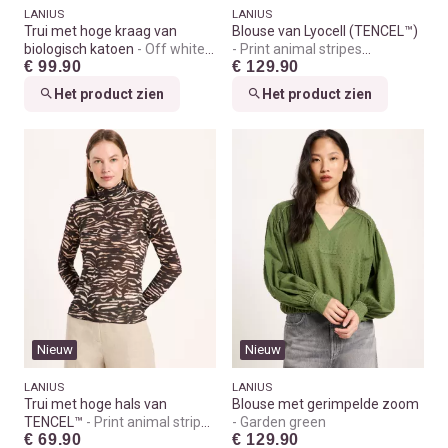
LANIUS
LANIUS
Trui met hoge kraag van
Blouse van Lyocell (TENCEL™)
biologisch katoen
Off white
Print animal stripes
€ 99.90
€ 129.90
melange
chocolate
Het product zien
Het product zien
Nieuw
Nieuw
LANIUS
LANIUS
Trui met hoge hals van
Blouse met gerimpelde zoom
TENCEL™
Print animal stripes
Garden green
€ 69.90
€ 129.90
rose