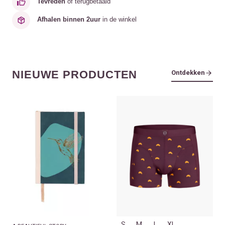
Tevreden
of terugbetaald
Afhalen binnen 2uur
in de winkel
NIEUWE PRODUCTEN
Ontdekken
S
M
L
XL