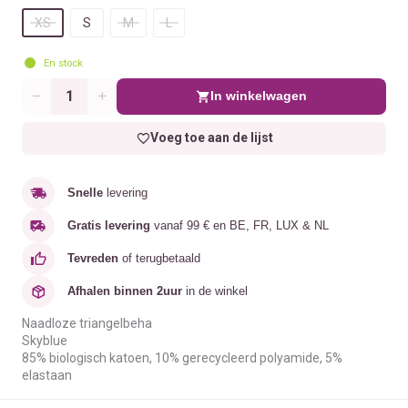
XS
S
M
L
En stock
In winkelwagen
Aantal
Voeg toe aan de lijst
Snelle
levering
Gratis levering
vanaf 99 € en BE, FR, LUX & NL
Tevreden
of terugbetaald
Afhalen binnen 2uur
in de winkel
Naadloze triangelbeha
Skyblue
85% biologisch katoen, 10% gerecycleerd polyamide, 5%
elastaan