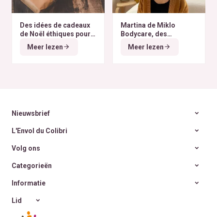
Des idées de cadeaux
Martina de Miklo
de Noël éthiques pour
Bodycare, des
tous les budgets
déodorants naturels et
Meer lezen
Meer lezen
zéro déchet
A la
rencontre des Colibris
~ 6
Nieuwsbrief
L'Envol du Colibri
Volg ons
Categorieën
Informatie
Lid