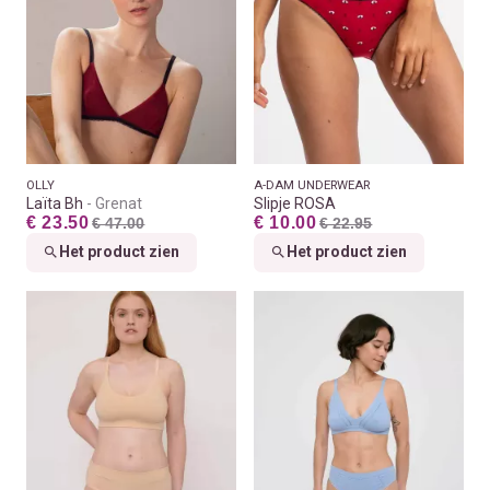
OLLY
A-DAM UNDERWEAR
Laïta Bh
Grenat
Slipje ROSA
€ 23.50
€ 10.00
€ 47.00
€ 22.95
Het product zien
Het product zien