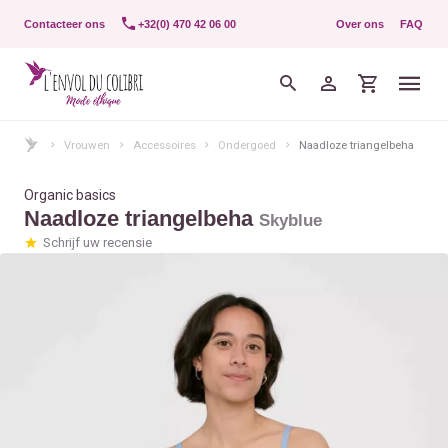
Contacteer ons
+32(0) 470 42 06 00
Over ons
FAQ
Vrouwen
Accessoires
Ondergoed
Naadloze triangelbeha
Organic basics
Naadloze triangelbeha
Skyblue
Schrijf uw recensie