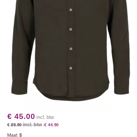
€ 45.00
incl. btw
incl. btw
€ 89.90
-€ 44.90
Maat:
S