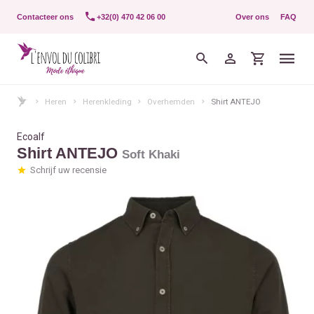
Contacteer ons
+32(0) 470 42 06 00
Over ons
FAQ
Heren
Herenkleding
Overhemden
Shirt ANTEJO
Ecoalf
Shirt ANTEJO
Soft Khaki
Schrijf uw recensie