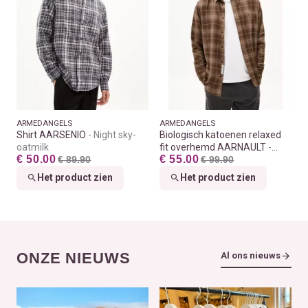
ARMEDANGELS
ARMEDANGELS
Shirt AARSENIO
Night sky-
Biologisch katoenen relaxed
oatmilk
fit overhemd AARNAULT
€ 50.00
€ 55.00
€ 89.90
Earth-cinnamon dust
€ 99.90
Het product zien
Het product zien
ONZE NIEUWS
Al ons nieuws