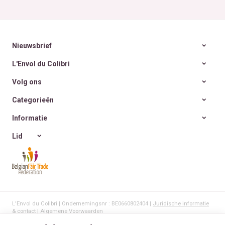
Nieuwsbrief
L'Envol du Colibri
Volg ons
Categorieën
Informatie
Lid
L'Envol du Colibri | Ondernemingsnr : BE0660802404 |
Juridische informatie
& contact
|
Algemene Voorwaarden
Gebruiksvoorwaarden van de website
|
Cookies
|
Persoonsgegevens
|