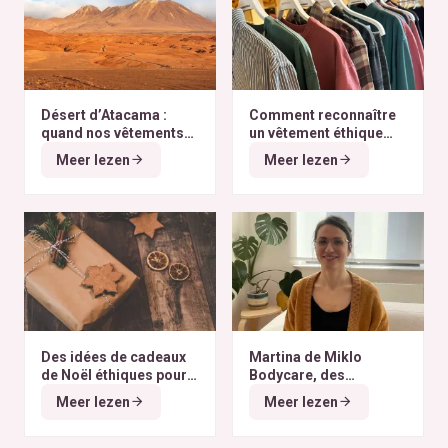
Désert d’Atacama :
Comment reconnaître
quand nos vêtements
un vêtement éthique
finissent à l’autre bout
selon nos critères ?
Meer lezen
Meer lezen
du monde
Des idées de cadeaux
Martina de Miklo
de Noël éthiques pour
Bodycare, des
tous les budgets
déodorants naturels et
Meer lezen
Meer lezen
zéro déchet
A la
rencontre des Colibris
~ 6