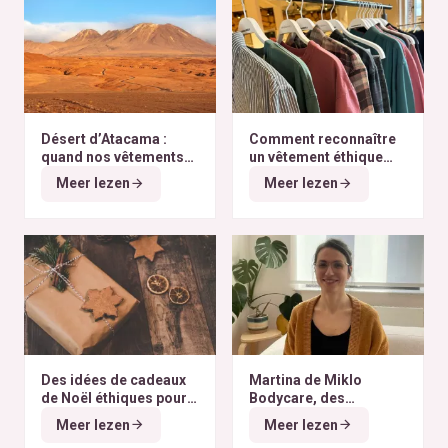
Désert d’Atacama :
Comment reconnaître
quand nos vêtements
un vêtement éthique
finissent à l’autre bout
selon nos critères ?
Meer lezen
Meer lezen
du monde
Des idées de cadeaux
Martina de Miklo
de Noël éthiques pour
Bodycare, des
tous les budgets
déodorants naturels et
Meer lezen
Meer lezen
zéro déchet
A la