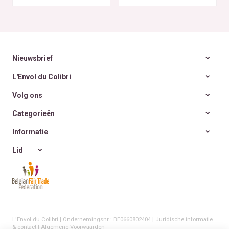
rencontre des Colibris
~ 6
Nieuwsbrief
L'Envol du Colibri
Volg ons
Categorieën
Informatie
Lid
L'Envol du Colibri | Ondernemingsnr : BE0660802404 |
Juridische informatie
& contact
|
Algemene Voorwaarden