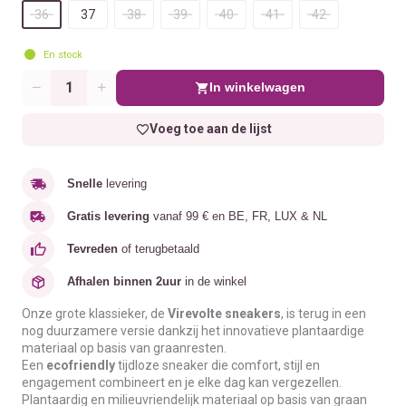
36
37
38
39
40
41
42
En stock
In winkelwagen
Aantal
Voeg toe aan de lijst
Snelle
levering
Gratis levering
vanaf 99 € en BE, FR, LUX & NL
Tevreden
of terugbetaald
Afhalen binnen 2uur
in de winkel
Onze grote klassieker, de
Virevolte sneakers
, is terug in een
nog duurzamere versie dankzij het innovatieve plantaardige
materiaal op basis van graanresten.
Een
ecofriendly
tijdloze sneaker die comfort, stijl en
engagement combineert en je elke dag kan vergezellen.
Plantaardig en milieuvriendelijk materiaal op basis van graan