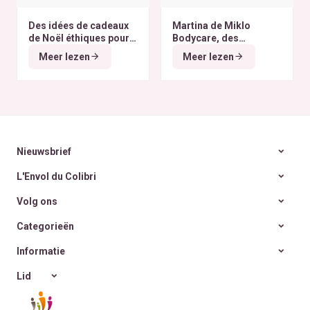
Des idées de cadeaux
Martina de Miklo
de Noël éthiques pour
Bodycare, des
tous les budgets
déodorants naturels et
Meer lezen
Meer lezen
zéro déchet
A la
rencontre des Colibris
~ 6
Nieuwsbrief
L'Envol du Colibri
Volg ons
Categorieën
Informatie
Lid