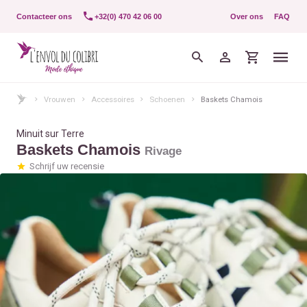
Contacteer ons
+32(0) 470 42 06 00
Over ons
FAQ
Vrouwen
Accessoires
Schoenen
Baskets Chamois
Minuit sur Terre
Baskets Chamois
Rivage
Schrijf uw recensie