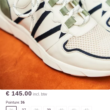
€ 145.00
incl. btw
Pointure:
36
36
37
38
39
40
41
42