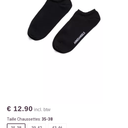
€ 12.90
incl. btw
Taille Chaussettes:
35-38
35-38
39-42
43-46