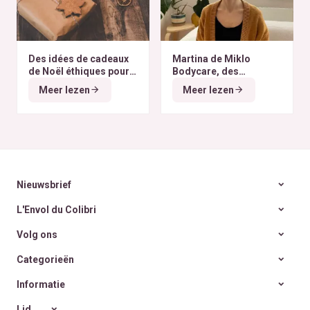
Des idées de cadeaux
Martina de Miklo
de Noël éthiques pour
Bodycare, des
tous les budgets
déodorants naturels et
Meer lezen
Meer lezen
zéro déchet
A la
rencontre des Colibris
~ 6
Nieuwsbrief
L'Envol du Colibri
Volg ons
Categorieën
Informatie
Lid