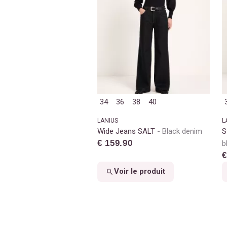
34
36
38
40
LANIUS
L
Wide Jeans SALT
Black denim
S
€ 159.90
b
€
Voir le produit