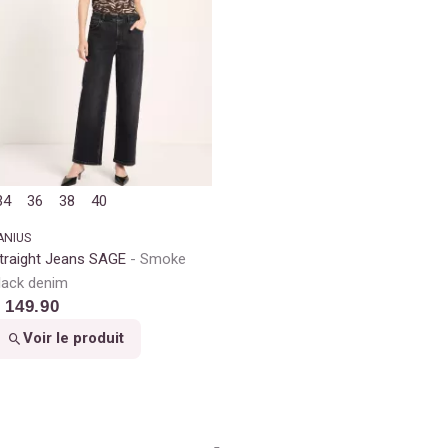
34
36
38
40
ANIUS
traight Jeans SAGE
Smoke
lack denim
 149.90
Voir le produit