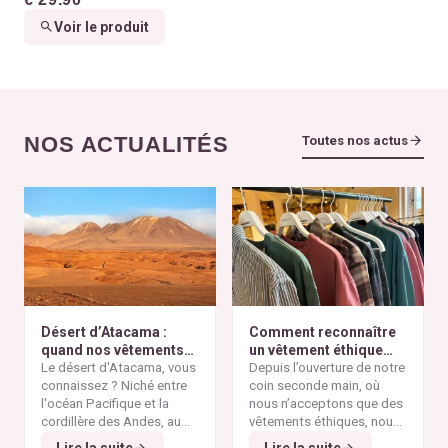
Voir le produit
NOS ACTUALITÉS
Toutes nos actus
Désert d’Atacama :
Comment reconnaître
quand nos vêtements
un vêtement éthique
finissent à l’autre bout
Le désert d'Atacama, vous
selon nos critères ?
Depuis l’ouverture de notre
du monde
connaissez ? Niché entre
coin seconde main, où
l'océan Pacifique et la
nous n’acceptons que des
cordillère des Andes, au
vêtements éthiques, nous
nord du Chili, il est
Alors pourquoi parler du
avons remarqué qu’il n’est