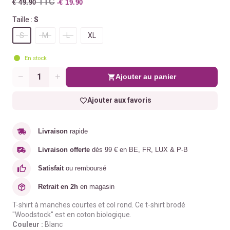
TTC
€ 49.90
-€ 19.90
Taille :
S
S
M
L
XL
En stock
Ajouter au panier
Quantité
Ajouter aux favoris
Livraison
rapide
Livraison offerte
dès 99 € en BE, FR, LUX & P-B
Satisfait
ou remboursé
Retrait en 2h
en magasin
T-shirt à manches courtes et
col rond. Ce t-shirt
brodé
"Woodstock"
est en coton biologique.
Couleur :
Blanc