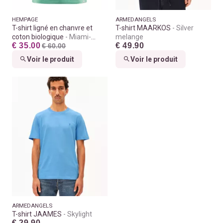
HEMPAGE
ARMEDANGELS
T-shirt ligné en chanvre et
T-shirt MAARKOS
Silver
coton biologique
Miami-
melange
€ 35.00
€ 49.90
Nature
€ 60.00
Voir le produit
Voir le produit
ARMEDANGELS
T-shirt JAAMES
Skylight
€ 29.90