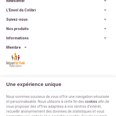
l’éphémère
?
marque de
déodorants
Newsletter
Et si nos cadeaux avaient
naturels, sains,
enfin
du sens
, porteurs de
efficaces et zéro déchet
.
L'Envol du Colibri
valeurs et d’histoire ?
Et si on retrouvait
la joie
Suivez-nous
simple d’offrir
, sans
excès ni culpabilité ?
Nos produits
Informations
Membre
L'Envol du Colibri | N° d'entreprise : BE0660802404 |
Mentions légales &
Une expérience unique
Contact
|
Conditions générales
Conditions d'utilisation du site web
|
Cookies
|
Données personnelles
|
Traitement de vos données par Google
Nous sommes soucieux de vous offrir une navigation sécurisée
© Copyright 2023-2026 -
E-net Business
, accélérateur d'e-commerce pour
et personnalisable. Nous utilisons à cette fin des
cookies
afin de
commerçants, indépendants & PME
vous proposer des offres adaptées à vos centres d’intérêt,
recueillir anonymement des données de statistiques et vous