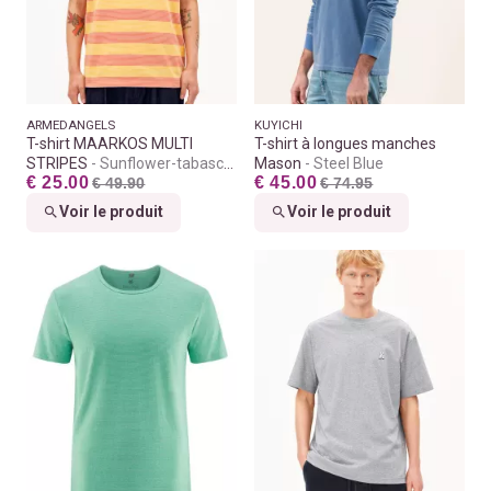
ARMEDANGELS
KUYICHI
T-shirt MAARKOS MULTI
T-shirt à longues manches
STRIPES
Sunflower-tabasco
Mason
Steel Blue
€ 25.00
€ 45.00
red
€ 49.90
€ 74.95
Voir le produit
Voir le produit