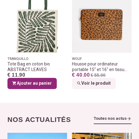
TRANQUILLO
WOUF
Tote Bag en coton bio
Housse pour ordinateur
ABSTRACT LEAVES
portable 15" et 16" en tissu
€ 11.90
€ 40.00
100% recyclés
€ 55.00
Ajouter au panier
Voir le produit
NOS ACTUALITÉS
Toutes nos actus