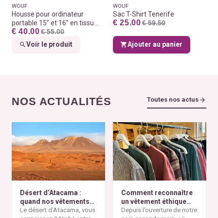
WOUF
WOUF
Housse pour ordinateur
Sac T-Shirt Tenerife
€ 25.00
portable 15" et 16" en tissu
€ 59.50
€ 40.00
100% recyclés
€ 55.00
Voir le produit
Ajouter au panier
NOS ACTUALITÉS
Toutes nos actus
Désert d’Atacama :
Comment reconnaître
quand nos vêtements
un vêtement éthique
finissent à l’autre bout
Le désert d'Atacama, vous
selon nos critères ?
Depuis l’ouverture de notre