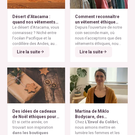
Désert d’Atacama :
Comment reconnaître
quand nos vêtements
un vêtement éthique
finissent à l’autre bout
Le désert d'Atacama, vous
selon nos critères ?
Depuis l’ouverture de notre
du monde
connaissez ? Niché entre
coin seconde main, où
l'océan Pacifique et la
nous n’acceptons que des
cordillère des Andes, au
vêtements éthiques, nous
nord du Chili, il est
Alors pourquoi parler du
avons remarqué qu’il n’est
Lire la suite
Lire la suite
considéré comme l'un des
désert d'Atacama sur un
pas toujours simple pour
endroits les plus arides de
blog consacré à la mode
vous de repérer les pièces
la planète. Ses paysages
éthique ? Parce que
vraiment responsables et
minéraux et ses vastes
depuis plusieurs
qui répondent à nos
étendues désertiques en
décennies, cette région
critères de sélection. Entre
font un lieu unique au
est devenue l'un des
les conseils qui circulent
monde.
symboles les plus
sur les réseaux sociaux et
frappants de la
pollution
le greenwashing de
textile mondiale
. On y
certaines marques, difficile
découvre aujourd'hui des
de s’y retrouver. Voici nos
montagnes de vêtements
repères simples et fiables
Des idées de cadeaux
Martina de Miklo
abandonnés, témoins
pour reconnaître un
de Noël éthiques pour
Bodycare, des
visibles de la
vêtement réellement
tous les budgets
Et si cette année, on
déodorants naturels et
Chez
L’Envol du Colibri
,
surproduction textile
et
éthique.
trouvait son inspiration
zéro déchet
nous aimons mettre en
A la
des dérives de la
fast
dans les boutiques
rencontre des Colibris
lumière les femmes et les