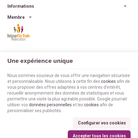
Informations
Membre
L'Envol du Colibri | N° d'entreprise : BE0660802404 |
Mentions légales &
Une expérience unique
Contact
|
Conditions générales
Conditions d'utilisation du site web
|
Cookies
|
Données personnelles
|
Traitement de vos données par Google
Nous sommes soucieux de vous offrir une navigation sécurisée
© Copyright 2023-2026 -
E-net Business
, accélérateur d'e-commerce pour
et personnalisable. Nous utilisons à cette fin des
cookies
afin de
commerçants, indépendants & PME
vous proposer des offres adaptées à vos centres d’intérêt,
recueillir anonymement des données de statistiques et vous
permettre une visite la plus agréable possible. Google pourrait
utiliser vos
données personnelles
et les
cookies
afin de
personnaliser ses publicités.
Configurer vos cookies
Accepter tous les cookies