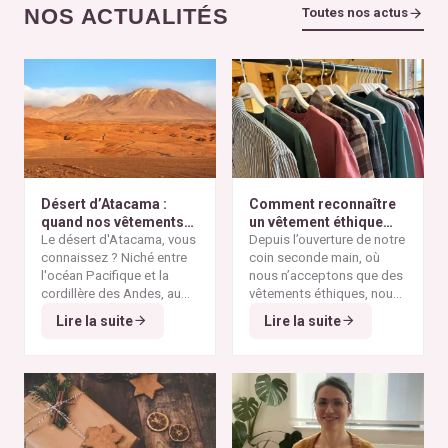
NOS ACTUALITÉS
Toutes nos actus
Désert d’Atacama :
Comment reconnaître
quand nos vêtements
un vêtement éthique
finissent à l’autre bout
Le désert d'Atacama, vous
selon nos critères ?
Depuis l’ouverture de notre
du monde
connaissez ? Niché entre
coin seconde main, où
l'océan Pacifique et la
nous n’acceptons que des
cordillère des Andes, au
vêtements éthiques, nous
nord du Chili, il est
Alors pourquoi parler du
avons remarqué qu’il n’est
Lire la suite
Lire la suite
considéré comme l'un des
désert d'Atacama sur un
pas toujours simple pour
endroits les plus arides de
blog consacré à la mode
vous de repérer les pièces
la planète. Ses paysages
éthique ? Parce que
vraiment responsables et
minéraux et ses vastes
depuis plusieurs
qui répondent à nos
étendues désertiques en
décennies, cette région
critères de sélection. Entre
font un lieu unique au
est devenue l'un des
les conseils qui circulent
monde.
symboles les plus
sur les réseaux sociaux et