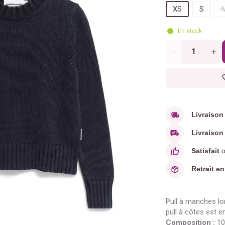
XS
S
En stock
Quantité
Livraison
Livraison 
Satisfait
o
Retrait en
Pull à manches lo
pull à côtes est e
Composition :
10