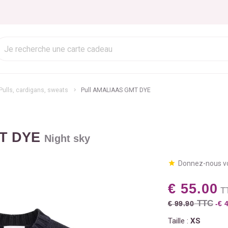
Pulls, cardigans, sweats
Pull AMALIAAS GMT DYE
MT DYE
Night sky
Donnez-nous vo
€ 55.00
T
TTC
€ 99.90
-€ 
Taille :
XS