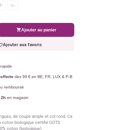
M
L
Ajouter au panier
Ajouter aux favoris
rapide
offerte
dès 99 € en BE, FR, LUX & P-B
u remboursé
 2h
en magasin
ngues, de coupe ample et col rond. Ce
n coton biologique certifié GOTS
0% coton (biologique)