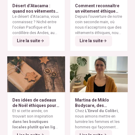
Désert d’Atacama :
Comment reconnaître
quand nos vêtements
un vêtement éthique
finissent à l’autre bout
Le désert d'Atacama, vous
selon nos critères ?
Depuis l’ouverture de notre
du monde
connaissez ? Niché entre
coin seconde main, où
l'océan Pacifique et la
nous n’acceptons que des
cordillère des Andes, au
vêtements éthiques, nous
nord du Chili, il est
Alors pourquoi parler du
avons remarqué qu’il n’est
Lire la suite
Lire la suite
considéré comme l'un des
désert d'Atacama sur un
pas toujours simple pour
endroits les plus arides de
blog consacré à la mode
vous de repérer les pièces
la planète. Ses paysages
éthique ? Parce que
vraiment responsables et
minéraux et ses vastes
depuis plusieurs
qui répondent à nos
étendues désertiques en
décennies, cette région
critères de sélection. Entre
font un lieu unique au
est devenue l'un des
les conseils qui circulent
monde.
symboles les plus
sur les réseaux sociaux et
frappants de la
pollution
le greenwashing de
textile mondiale
. On y
certaines marques, difficile
découvre aujourd'hui des
de s’y retrouver. Voici nos
montagnes de vêtements
repères simples et fiables
Des idées de cadeaux
Martina de Miklo
abandonnés, témoins
pour reconnaître un
de Noël éthiques pour
Bodycare, des
visibles de la
vêtement réellement
tous les budgets
Et si cette année, on
déodorants naturels et
Chez
L’Envol du Colibri
,
surproduction textile
et
éthique.
trouvait son inspiration
zéro déchet
nous aimons mettre en
A la
des dérives de la
fast
dans les boutiques
rencontre des Colibris
lumière les femmes et les
fashion
.
locales plutôt qu’en ligne
~ 6
hommes qui façonnent
?
Et si cette année, Noël
une consommation plus