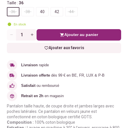
Taille :
36
36
38
40
42
44
En stock
Ajouter au panier
Quantité
Ajouter aux favoris
Livraison
rapide
Livraison offerte
dès 99 € en BE, FR, LUX & P-B
Satisfait
ou remboursé
Retrait en 2h
en magasin
Pantalon taille haute, de coupe droite et jambes larges avec
poches latérales. Ce pantalon en velours jaune est
confectionné en coton biologique certifié GOTS.
Composition :
100% coton biologique
Entretien :
Lavage en machine à 30° à l'envers, essorage à 800