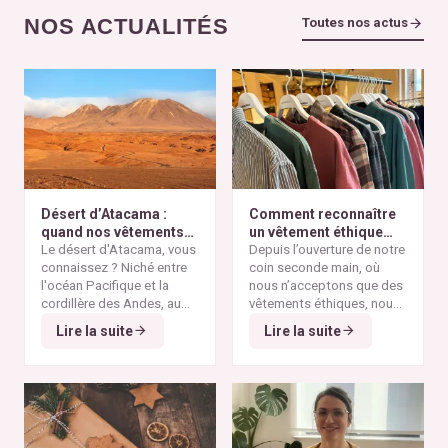
NOS ACTUALITÉS
Toutes nos actus
Désert d’Atacama :
Comment reconnaître
quand nos vêtements
un vêtement éthique
finissent à l’autre bout
Le désert d'Atacama, vous
selon nos critères ?
Depuis l’ouverture de notre
du monde
connaissez ? Niché entre
coin seconde main, où
l'océan Pacifique et la
nous n’acceptons que des
cordillère des Andes, au
vêtements éthiques, nous
nord du Chili, il est
Alors pourquoi parler du
avons remarqué qu’il n’est
Lire la suite
Lire la suite
considéré comme l'un des
désert d'Atacama sur un
pas toujours simple pour
endroits les plus arides de
blog consacré à la mode
vous de repérer les pièces
la planète. Ses paysages
éthique ? Parce que
vraiment responsables et
minéraux et ses vastes
depuis plusieurs
qui répondent à nos
étendues désertiques en
décennies, cette région
critères de sélection. Entre
font un lieu unique au
est devenue l'un des
les conseils qui circulent
monde.
symboles les plus
sur les réseaux sociaux et