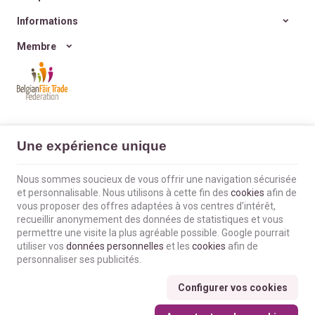
Informations
Membre
L'Envol du Colibri | N° d'entreprise : BE0660802404 |
Mentions légales &
Une expérience unique
Contact
|
Conditions générales
Conditions d'utilisation du site web
|
Cookies
|
Données personnelles
|
Traitement de vos données par Google
Nous sommes soucieux de vous offrir une navigation sécurisée
© Copyright 2023-2026 -
E-net Business
, accélérateur d'e-commerce pour
et personnalisable. Nous utilisons à cette fin des
cookies
afin de
commerçants, indépendants & PME
vous proposer des offres adaptées à vos centres d’intérêt,
recueillir anonymement des données de statistiques et vous
permettre une visite la plus agréable possible. Google pourrait
utiliser vos
données personnelles
et les
cookies
afin de
personnaliser ses publicités.
Configurer vos cookies