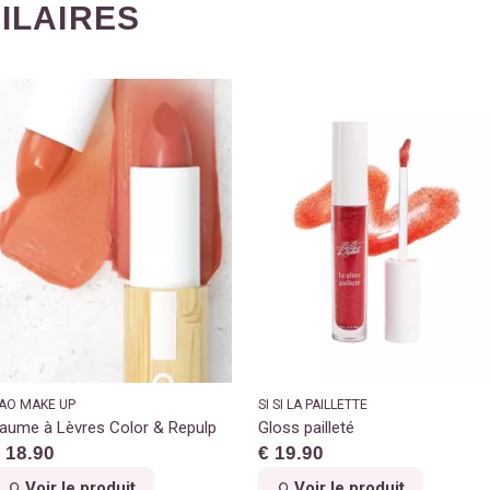
MILAIRES
AO MAKE UP
SI SI LA PAILLETTE
aume à Lèvres Color & Repulp
Gloss pailleté
 18.90
€ 19.90
Voir le produit
Voir le produit