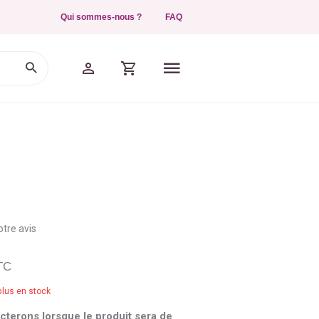
Qui sommes-nous ?
FAQ
tre avis
TC
plus en stock
terons lorsque le produit sera de