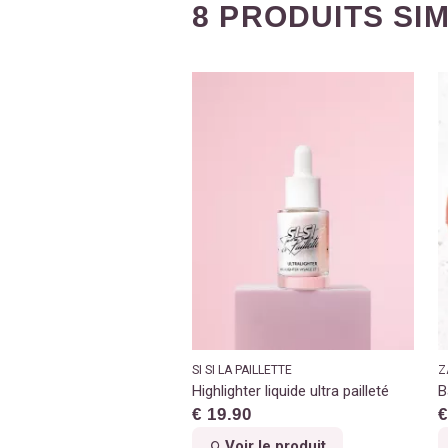
8 PRODUITS SI
SI SI LA PAILLETTE
Z
Highlighter liquide ultra pailleté
B
€ 19.90
€
Voir le produit