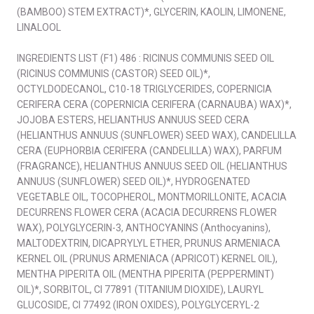
(BAMBOO) STEM EXTRACT)*, GLYCERIN, KAOLIN, LIMONENE,
LINALOOL
INGREDIENTS LIST (F1) 486 : RICINUS COMMUNIS SEED OIL
(RICINUS COMMUNIS (CASTOR) SEED OIL)*,
OCTYLDODECANOL, C10-18 TRIGLYCERIDES, COPERNICIA
CERIFERA CERA (COPERNICIA CERIFERA (CARNAUBA) WAX)*,
JOJOBA ESTERS, HELIANTHUS ANNUUS SEED CERA
(HELIANTHUS ANNUUS (SUNFLOWER) SEED WAX), CANDELILLA
CERA (EUPHORBIA CERIFERA (CANDELILLA) WAX), PARFUM
(FRAGRANCE), HELIANTHUS ANNUUS SEED OIL (HELIANTHUS
ANNUUS (SUNFLOWER) SEED OIL)*, HYDROGENATED
VEGETABLE OIL, TOCOPHEROL, MONTMORILLONITE, ACACIA
DECURRENS FLOWER CERA (ACACIA DECURRENS FLOWER
WAX), POLYGLYCERIN-3, ANTHOCYANINS (Anthocyanins),
MALTODEXTRIN, DICAPRYLYL ETHER, PRUNUS ARMENIACA
KERNEL OIL (PRUNUS ARMENIACA (APRICOT) KERNEL OIL),
MENTHA PIPERITA OIL (MENTHA PIPERITA (PEPPERMINT)
OIL)*, SORBITOL, CI 77891 (TITANIUM DIOXIDE), LAURYL
GLUCOSIDE, CI 77492 (IRON OXIDES), POLYGLYCERYL-2