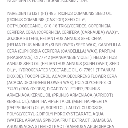
INGREDIENTS FROM ORGANIC FARMING : 49%
INGREDIENTS LIST (F1) 485 : RICINUS COMMUNIS SEED OIL
(RICINUS COMMUNIS (CASTOR) SEED OIL)*,
OCTYLDODECANOL, C10-18 TRIGLYCERIDES, COPERNICIA
CERIFERA CERA (COPERNICIA CERIFERA (CARNAUBA) WAX)*,
JOJOBA ESTERS, HELIANTHUS ANNUUS SEED CERA
(HELIANTHUS ANNUUS (SUNFLOWER) SEED WAX), CANDELILLA
CERA (EUPHORBIA CERIFERA (CANDELILLA) WAX), PARFUM
(FRAGRANCE), CI 77742 (MANGANESE VIOLET), HELIANTHUS
ANNUUS SEED OIL (HELIANTHUS ANNUUS (SUNFLOWER) SEED
OIL)*, HYDROGENATED VEGETABLE OIL, CI 77891 (TITANIUM
DIOXIDE), TOCOPHEROL, ACACIA DECURRENS FLOWER CERA
(ACACIA DECURRENS FLOWER WAX), POLYGLYCERIN-3, CI
77491 (IRON OXIDES), DICAPRYLYL ETHER, PRUNUS
ARMENIACA KERNEL OIL (PRUNUS ARMENIACA (APRICOT)
KERNEL OIL), MENTHA PIPERITA OIL (MENTHA PIPERITA
(PEPPERMINT) OIL)*, SORBITOL, LAURYL GLUCOSIDE,
POLYGLYCERYL-2 DIPOLYHYDROXYSTEARATE, AQUA
(WATER), ARGANIA SPINOSA FRUIT EXTRACT , BAMBUSA
ARUNDINACEA STEM EXTRACT (BAMBUSA ARUNDINACEA