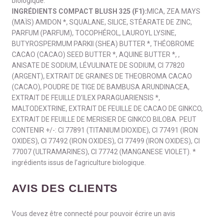
biologique.
INGRÉDIENTS COMPACT BLUSH 325 (F1):
MICA, ZEA MAYS
(MAÏS) AMIDON *, SQUALANE, SILICE, STÉARATE DE ZINC,
PARFUM (PARFUM), TOCOPHÉROL, LAUROYL LYSINE,
BUTYROSPERMUM PARKII (SHEA) BUTTER *, THÉOBROME
CACAO (CACAO) SEED BUTTER *, AQUINE BUTTER *, ,
ANISATE DE SODIUM, LÉVULINATE DE SODIUM, CI 77820
(ARGENT), EXTRAIT DE GRAINES DE THEOBROMA CACAO
(CACAO), POUDRE DE TIGE DE BAMBUSA ARUNDINACEA,
EXTRAIT DE FEUILLE D’ILEX PARAGUARIENSIS *,
MALTODEXTRINE, EXTRAIT DE FEUILLE DE CACAO DE GINKCO,
EXTRAIT DE FEUILLE DE MERISIER DE GINKCO BILOBA. PEUT
CONTENIR +/-: CI 77891 (TITANIUM DIOXIDE), CI 77491 (IRON
OXIDES), CI 77492 (IRON OXIDES), CI 77499 (IRON OXIDES), CI
77007 (ULTRAMARINES), CI 77742 (MANGANESE VIOLET). *
ingrédients issus de l’agriculture biologique.
AVIS DES CLIENTS
Vous devez être connecté pour pouvoir écrire un avis