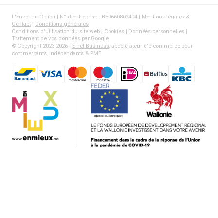
L'Envol du Colibri | N° d'entreprise : BE0660802404 |
Mentions légales &
Contact
|
Conditions générales
Conditions d'utilisation du site web
|
Cookies
|
Données personnelles
|
Traitement de vos données par Google
© Copyright 2023-2026 -
E-net Business
, accélérateur d'e-commerce pour
commerçants, indépendants & PME