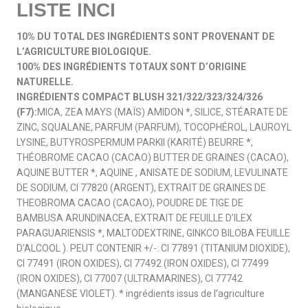
LISTE INCI
10% DU TOTAL DES INGRÉDIENTS SONT PROVENANT DE
L’AGRICULTURE BIOLOGIQUE.
100% DES INGRÉDIENTS TOTAUX SONT D’ORIGINE
NATURELLE.
INGRÉDIENTS COMPACT BLUSH 321/322/323/324/326
(F7):
MICA, ZEA MAYS (MAÏS) AMIDON *, SILICE, STÉARATE DE
ZINC, SQUALANE, PARFUM (PARFUM), TOCOPHÉROL, LAUROYL
LYSINE, BUTYROSPERMUM PARKII (KARITÉ) BEURRE *,
THÉOBROME CACAO (CACAO) BUTTER DE GRAINES (CACAO),
AQUINE BUTTER *, AQUINE , ANISATE DE SODIUM, LEVULINATE
DE SODIUM, CI 77820 (ARGENT), EXTRAIT DE GRAINES DE
THEOBROMA CACAO (CACAO), POUDRE DE TIGE DE
BAMBUSA ARUNDINACEA, EXTRAIT DE FEUILLE D’ILEX
PARAGUARIENSIS *, MALTODEXTRINE, GINKCO BILOBA FEUILLE
D’ALCOOL ). PEUT CONTENIR +/-: CI 77891 (TITANIUM DIOXIDE),
CI 77491 (IRON OXIDES), CI 77492 (IRON OXIDES), CI 77499
(IRON OXIDES), CI 77007 (ULTRAMARINES), CI 77742
(MANGANESE VIOLET). * ingrédients issus de l’agriculture