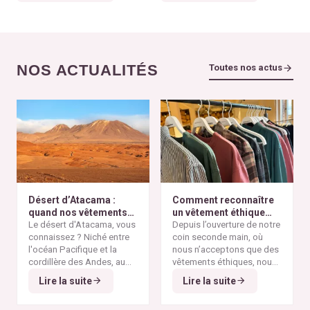
NOS ACTUALITÉS
Toutes nos actus
Désert d’Atacama :
Comment reconnaître
quand nos vêtements
un vêtement éthique
finissent à l’autre bout
Le désert d'Atacama, vous
selon nos critères ?
Depuis l’ouverture de notre
du monde
connaissez ? Niché entre
coin seconde main, où
l'océan Pacifique et la
nous n’acceptons que des
cordillère des Andes, au
vêtements éthiques, nous
nord du Chili, il est
Alors pourquoi parler du
avons remarqué qu’il n’est
Lire la suite
Lire la suite
considéré comme l'un des
désert d'Atacama sur un
pas toujours simple pour
endroits les plus arides de
blog consacré à la mode
vous de repérer les pièces