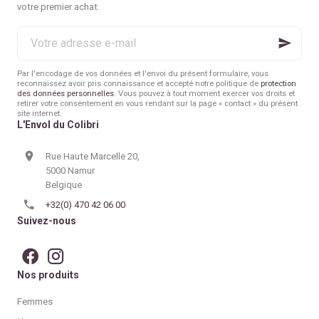
votre premier achat.
valeurs et d’histoire ?
Et si on retrouvait
la joie
Votre
simple d’offrir
, sans
adresse
excès ni culpabilité ?
e-
mail
Par l'encodage de vos données et l'envoi du présent formulaire, vous
reconnaissez avoir pris connaissance et accepté notre politique de
protection
des données personnelles
. Vous pouvez à tout moment exercer vos droits et
retirer votre consentement en vous rendant sur la page « contact » du présent
site internet.
L'Envol du Colibri
Rue Haute Marcelle 20,
5000 Namur
Belgique
+32(0) 470 42 06 00
Suivez-nous
Nos produits
Femmes