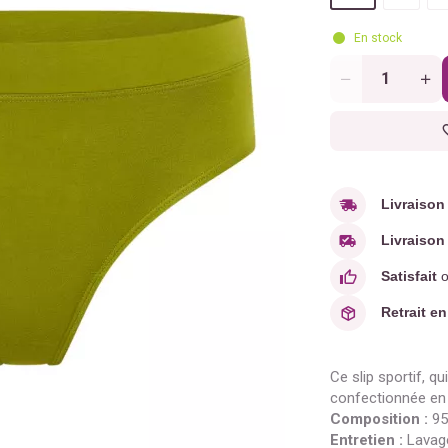
En stock
Quantité
Livraison
Livraison 
Satisfait
o
Retrait en
Ce slip sportif, 
confectionnée en
Composition :
95
Entretien :
Lavage