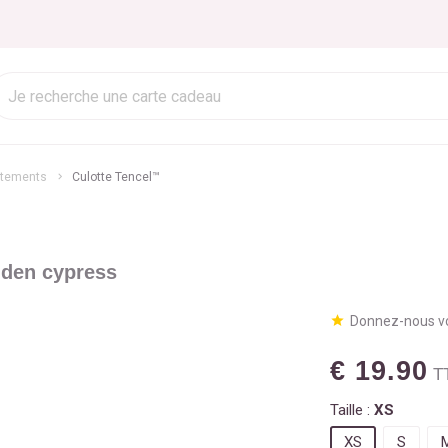
êtements
Culotte Tencel™
den cypress
Donnez-nous vo
€ 19.90
T
Taille :
XS
XS
S