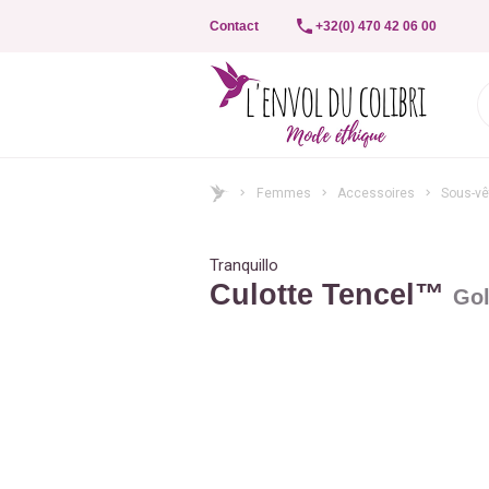
Contact
+32(0) 470 42 06 00
Femmes
Accessoires
Sous-v
Tranquillo
Culotte Tencel™
Gol