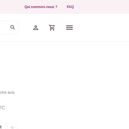
Qui sommes-nous ?
FAQ
tre avis
TC
M
L