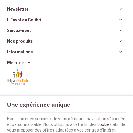
quantité
, la
durabilité à
de
Miklo Bodycare
, une
l’éphémère
?
marque de
déodorants
Newsletter
Et si nos cadeaux avaient
naturels, sains,
enfin
du sens
, porteurs de
efficaces et zéro déchet
.
L'Envol du Colibri
valeurs et d’histoire ?
Et si on retrouvait
la joie
Suivez-nous
simple d’offrir
, sans
excès ni culpabilité ?
Nos produits
Informations
Membre
L'Envol du Colibri | N° d'entreprise : BE0660802404 |
Mentions légales &
Une expérience unique
Contact
|
Conditions générales
Conditions d'utilisation du site web
|
Cookies
|
Données personnelles
|
Traitement de vos données par Google
Nous sommes soucieux de vous offrir une navigation sécurisée
© Copyright 2023-2026 -
E-net Business
, accélérateur d'e-commerce pour
et personnalisable. Nous utilisons à cette fin des
cookies
afin de
commerçants, indépendants & PME
vous proposer des offres adaptées à vos centres d’intérêt,