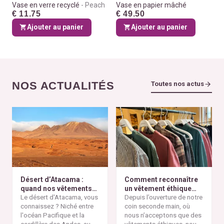
Vase en verre recyclé
Peach
Vase en papier mâché
€ 11.75
€ 49.50
Ajouter au panier
Ajouter au panier
NOS ACTUALITÉS
Toutes nos actus
Désert d’Atacama :
Comment reconnaître
quand nos vêtements
un vêtement éthique
finissent à l’autre bout
Le désert d'Atacama, vous
selon nos critères ?
Depuis l’ouverture de notre
du monde
connaissez ? Niché entre
coin seconde main, où
l'océan Pacifique et la
nous n’acceptons que des